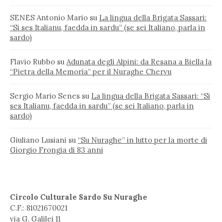
SENES Antonio Mario
su
La lingua della Brigata Sassari:
“Si ses Italianu, faedda in sardu” (se sei Italiano, parla in
sardo)
Flavio Rubbo
su
Adunata degli Alpini: da Resana a Biella la
“Pietra della Memoria” per il Nuraghe Chervu
Sergio Mario Senes
su
La lingua della Brigata Sassari: “Si
ses Italianu, faedda in sardu” (se sei Italiano, parla in
sardo)
Giuliano Lusiani
su
“Su Nuraghe” in lutto per la morte di
Giorgio Frongia di 83 anni
Circolo Culturale Sardo Su Nuraghe
C.F.: 81021670021
via G. Galilei 11