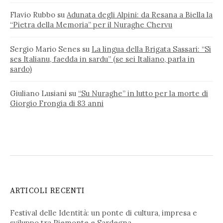
Flavio Rubbo
su
Adunata degli Alpini: da Resana a Biella la
“Pietra della Memoria” per il Nuraghe Chervu
Sergio Mario Senes
su
La lingua della Brigata Sassari: “Si
ses Italianu, faedda in sardu” (se sei Italiano, parla in
sardo)
Giuliano Lusiani
su
“Su Nuraghe” in lutto per la morte di
Giorgio Frongia di 83 anni
ARTICOLI RECENTI
Festival delle Identità: un ponte di cultura, impresa e
sviluppo tra Piemonte e Sardegna