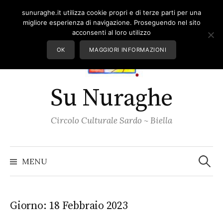
Skip
sunuraghe.it utilizza cookie propri e di terze parti per una
to
migliore esperienza di navigazione. Proseguendo nel sito
content
acconsenti al loro utilizzo
OK
MAGGIORI INFORMAZIONI
Su Nuraghe
Circolo Culturale Sardo ~ Biella
Ricerc
per:
MENU
Giorno:
18 Febbraio 2023