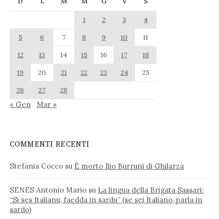
D
L
M
M
G
V
S
1
2
3
4
5
6
7
8
9
10
11
12
13
14
15
16
17
18
19
20
21
22
23
24
25
26
27
28
« Gen
Mar »
COMMENTI RECENTI
Stefania Cocco
su
È morto Ilio Burruni di Ghilarza
SENES Antonio Mario
su
La lingua della Brigata Sassari:
“Si ses Italianu, faedda in sardu” (se sei Italiano, parla in
sardo)