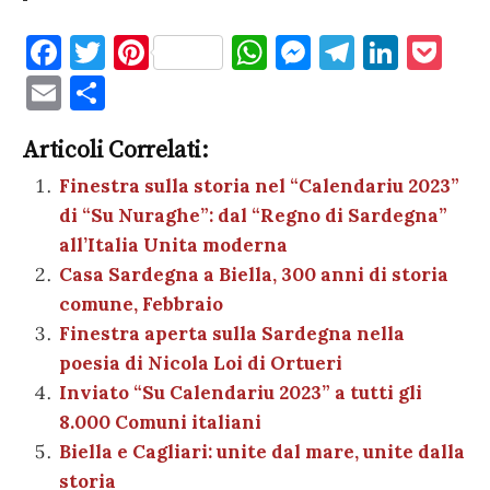
F
T
Pi
W
M
T
Li
P
a
w
nt
h
es
el
n
o
E
C
c
it
er
at
se
e
k
c
m
o
e
te
es
s
n
gr
e
k
Articoli Correlati:
ai
n
b
r
t
A
g
a
dI
et
Finestra sulla storia nel “Calendariu 2023”
l
di
di “Su Nuraghe”: dal “Regno di Sardegna”
o
p
er
m
n
vi
all’Italia Unita moderna
o
p
di
Casa Sardegna a Biella, 300 anni di storia
k
comune, Febbraio
Finestra aperta sulla Sardegna nella
poesia di Nicola Loi di Ortueri
Inviato “Su Calendariu 2023” a tutti gli
8.000 Comuni italiani
Biella e Cagliari: unite dal mare, unite dalla
storia