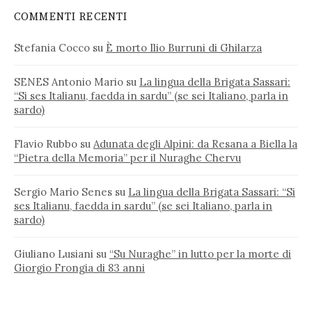
COMMENTI RECENTI
Stefania Cocco
su
È morto Ilio Burruni di Ghilarza
SENES Antonio Mario
su
La lingua della Brigata Sassari:
“Si ses Italianu, faedda in sardu” (se sei Italiano, parla in
sardo)
Flavio Rubbo
su
Adunata degli Alpini: da Resana a Biella la
“Pietra della Memoria” per il Nuraghe Chervu
Sergio Mario Senes
su
La lingua della Brigata Sassari: “Si
ses Italianu, faedda in sardu” (se sei Italiano, parla in
sardo)
Giuliano Lusiani
su
“Su Nuraghe” in lutto per la morte di
Giorgio Frongia di 83 anni