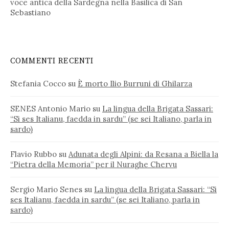
voce antica della Sardegna nella Basilica di San
Sebastiano
COMMENTI RECENTI
Stefania Cocco
su
È morto Ilio Burruni di Ghilarza
SENES Antonio Mario
su
La lingua della Brigata Sassari:
“Si ses Italianu, faedda in sardu” (se sei Italiano, parla in
sardo)
Flavio Rubbo
su
Adunata degli Alpini: da Resana a Biella la
“Pietra della Memoria” per il Nuraghe Chervu
Sergio Mario Senes
su
La lingua della Brigata Sassari: “Si
ses Italianu, faedda in sardu” (se sei Italiano, parla in
sardo)