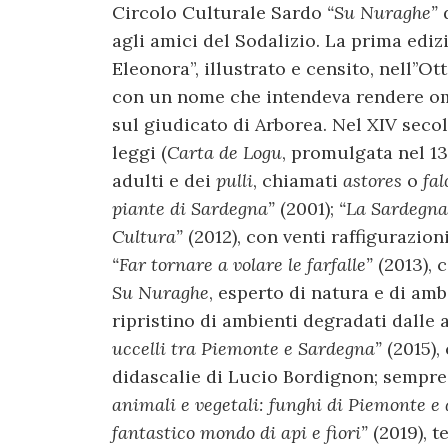
Circolo Culturale Sardo
“Su Nuraghe”
agli amici del Sodalizio. La prima edizi
Eleonora”, illustrato e censito, nell’’
con un nome che intendeva rendere om
sul giudicato di Arborea. Nel XIV seco
leggi (
Carta de Logu
, promulgata nel 139
adulti e dei
pulli
, chiamati
astores
o
fa
piante di Sardegna”
(2001);
“
La Sardegna
Cultura”
(2012), con venti raffigurazio
“Far tornare a volare le farfalle”
(2013),
Su Nuraghe
, esperto di natura e di am
ripristino di ambienti degradati dalle 
uccelli tra Piemonte e Sardegna”
(2015)
didascalie di Lucio Bordignon; sempre
animali e vegetali: funghi di Piemonte e
fantastico mondo di api e fiori”
(2019), t