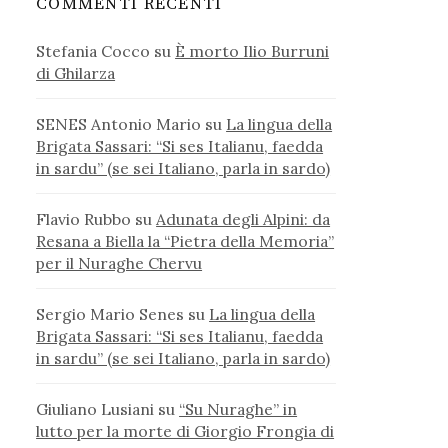
COMMENTI RECENTI
Stefania Cocco
su
È morto Ilio Burruni
di Ghilarza
SENES Antonio Mario
su
La lingua della
Brigata Sassari: “Si ses Italianu, faedda
in sardu” (se sei Italiano, parla in sardo)
Flavio Rubbo
su
Adunata degli Alpini: da
Resana a Biella la “Pietra della Memoria”
per il Nuraghe Chervu
Sergio Mario Senes
su
La lingua della
Brigata Sassari: “Si ses Italianu, faedda
in sardu” (se sei Italiano, parla in sardo)
Giuliano Lusiani
su
“Su Nuraghe” in
lutto per la morte di Giorgio Frongia di