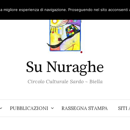
una migliore esperienza di navigazione. Proseguendo nel sito acconsenti al
Su Nuraghe
Circolo Culturale Sardo ~ Biella
PUBBLICAZIONI
RASSEGNA STAMPA
SITI