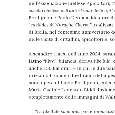
dell’Associazione Biellese Apicoltori;
“
casello biellese dell’autostrada delle api”
Bordignon e Paolo Detoma, ideatore del
“casiddos di Nuraghe Chervu”,
realizzat
di Biella, nel centesimo anniversario 
delle visite di cittadini, apicoltori e, s
A scandire i mesi dell’anno 2024, saran
latino
“libra”
, bilancia, deriva
libellula
, 
anche i 50 km orari – in cui le due pai
orizzontali come i due bracci della pes
sono opera di Lucio Bordignon, cui si 
Marta Cadin e Leonardo Siddi. Insieme 
completamento delle immagini di Walte
“Le libellule sono una parte important