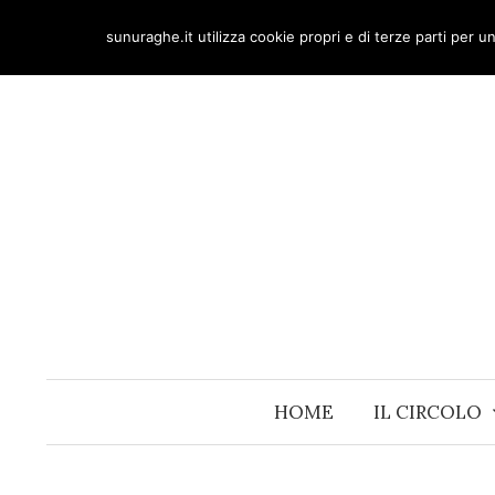
Skip
sunuraghe.it utilizza cookie propri e di terze parti per 
to
content
HOME
IL CIRCOLO