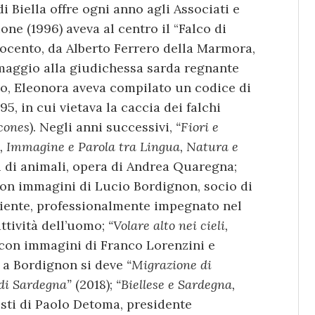
di Biella offre ogni anno agli Associati e
one (1996) aveva al centro il “Falco di
Ottocento, da Alberto Ferrero della Marmora,
aggio alla giudichessa sarda regnante
lo, Eleonora aveva compilato un codice di
5, in cui vietava la caccia dei falchi
lcones
). Negli anni successivi,
“Fiori e
, Immagine e Parola tra Lingua, Natura e
ni di animali, opera di Andrea Quaregna;
 con immagini di Lucio Bordignon, socio di
biente, professionalmente impegnato nel
attività dell’uomo;
“Volare alto nei cieli,
, con immagini di Franco Lorenzini e
 a Bordignon si deve
“Migrazione di
 di Sardegna”
(2018);
“Biellese e Sardegna,
esti di Paolo Detoma, presidente