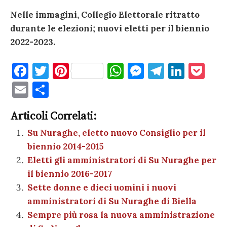
Nelle immagini, Collegio Elettorale ritratto
durante le elezioni; nuovi eletti per il biennio
2022-2023.
F
T
Pi
W
M
T
Li
P
a
w
nt
h
es
el
n
o
E
C
c
it
er
at
se
e
k
c
m
o
e
te
es
s
n
gr
e
k
Articoli Correlati:
ai
n
b
r
t
A
g
a
dI
et
Su Nuraghe, eletto nuovo Consiglio per il
l
di
biennio 2014-2015
o
p
er
m
n
vi
Eletti gli amministratori di Su Nuraghe per
o
p
di
il biennio 2016-2017
k
Sette donne e dieci uomini i nuovi
amministratori di Su Nuraghe di Biella
Sempre più rosa la nuova amministrazione