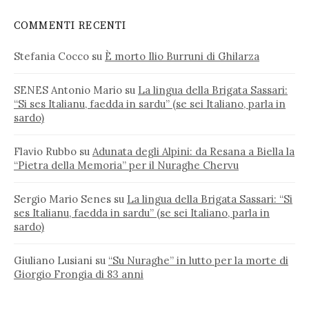
COMMENTI RECENTI
Stefania Cocco
su
È morto Ilio Burruni di Ghilarza
SENES Antonio Mario
su
La lingua della Brigata Sassari:
“Si ses Italianu, faedda in sardu” (se sei Italiano, parla in
sardo)
Flavio Rubbo
su
Adunata degli Alpini: da Resana a Biella la
“Pietra della Memoria” per il Nuraghe Chervu
Sergio Mario Senes
su
La lingua della Brigata Sassari: “Si
ses Italianu, faedda in sardu” (se sei Italiano, parla in
sardo)
Giuliano Lusiani
su
“Su Nuraghe” in lutto per la morte di
Giorgio Frongia di 83 anni