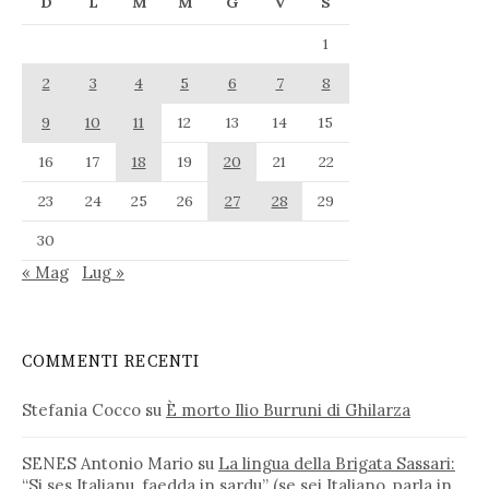
D
L
M
M
G
V
S
1
2
3
4
5
6
7
8
9
10
11
12
13
14
15
16
17
18
19
20
21
22
23
24
25
26
27
28
29
30
« Mag
Lug »
COMMENTI RECENTI
Stefania Cocco
su
È morto Ilio Burruni di Ghilarza
SENES Antonio Mario
su
La lingua della Brigata Sassari:
“Si ses Italianu, faedda in sardu” (se sei Italiano, parla in