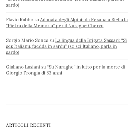
sardo)
Flavio Rubbo
su
Adunata degli Alpini: da Resana a Biella la
“Pietra della Memoria” per il Nuraghe Chervu
Sergio Mario Senes
su
La lingua della Brigata Sassari: “Si
ses Italianu, faedda in sardu” (se sei Italiano, parla in
sardo)
Giuliano Lusiani
su
“Su Nuraghe” in lutto per la morte di
Giorgio Frongia di 83 anni
ARTICOLI RECENTI