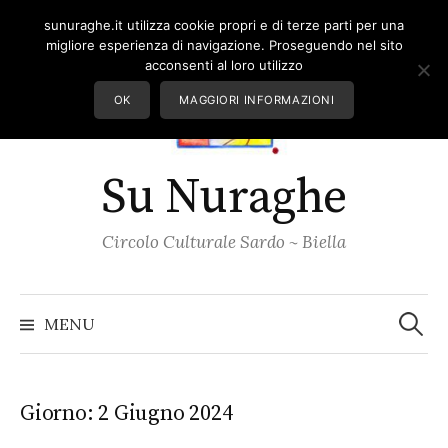
Skip
sunuraghe.it utilizza cookie propri e di terze parti per una
to
migliore esperienza di navigazione. Proseguendo nel sito
content
acconsenti al loro utilizzo
OK
MAGGIORI INFORMAZIONI
Su Nuraghe
Circolo Culturale Sardo ~ Biella
Ricerc
per:
MENU
Giorno:
2 Giugno 2024