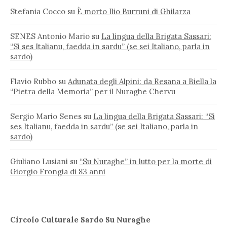
Stefania Cocco
su
È morto Ilio Burruni di Ghilarza
SENES Antonio Mario
su
La lingua della Brigata Sassari:
“Si ses Italianu, faedda in sardu” (se sei Italiano, parla in
sardo)
Flavio Rubbo
su
Adunata degli Alpini: da Resana a Biella la
“Pietra della Memoria” per il Nuraghe Chervu
Sergio Mario Senes
su
La lingua della Brigata Sassari: “Si
ses Italianu, faedda in sardu” (se sei Italiano, parla in
sardo)
Giuliano Lusiani
su
“Su Nuraghe” in lutto per la morte di
Giorgio Frongia di 83 anni
Circolo Culturale Sardo Su Nuraghe