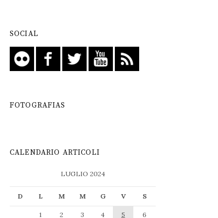
SOCIAL
FOTOGRAFIAS
CALENDARIO ARTICOLI
LUGLIO 2024
D
L
M
M
G
V
S
1
2
3
4
5
6