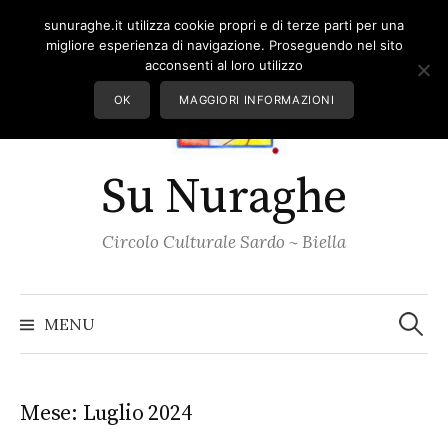
Skip
sunuraghe.it utilizza cookie propri e di terze parti per una
to
migliore esperienza di navigazione. Proseguendo nel sito
content
acconsenti al loro utilizzo
OK
MAGGIORI INFORMAZIONI
Su Nuraghe
Circolo Culturale Sardo ~ Biella
Ricerc
per:
MENU
Mese:
Luglio 2024