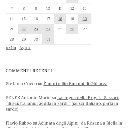
7
8
9
10
11
12
13
14
15
16
17
18
19
20
21
22
23
24
25
26
27
28
29
30
31
« Giu
Ago »
COMMENTI RECENTI
Stefania Cocco
su
È morto Ilio Burruni di Ghilarza
SENES Antonio Mario
su
La lingua della Brigata Sassari:
“Si ses Italianu, faedda in sardu” (se sei Italiano, parla in
sardo)
Flavio Rubbo
su
Adunata degli Alpini: da Resana a Biella la