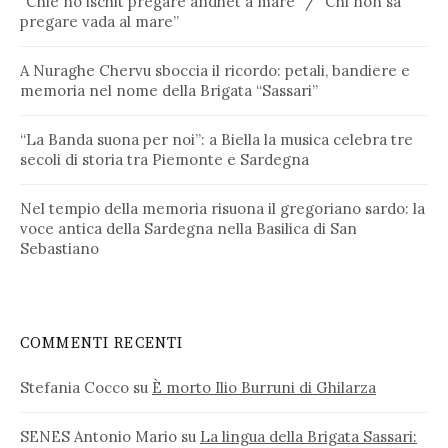
“Chie no ischit pregare andhet a mare” / “Chi non sa
pregare vada al mare”
A Nuraghe Chervu sboccia il ricordo: petali, bandiere e
memoria nel nome della Brigata “Sassari”
“La Banda suona per noi”: a Biella la musica celebra tre
secoli di storia tra Piemonte e Sardegna
Nel tempio della memoria risuona il gregoriano sardo: la
voce antica della Sardegna nella Basilica di San
Sebastiano
COMMENTI RECENTI
Stefania Cocco
su
È morto Ilio Burruni di Ghilarza
SENES Antonio Mario
su
La lingua della Brigata Sassari: