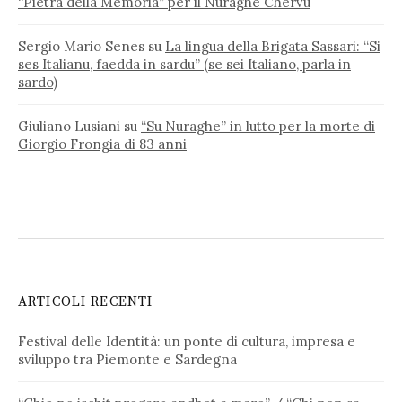
“Pietra della Memoria” per il Nuraghe Chervu
Sergio Mario Senes
su
La lingua della Brigata Sassari: “Si
ses Italianu, faedda in sardu” (se sei Italiano, parla in
sardo)
Giuliano Lusiani
su
“Su Nuraghe” in lutto per la morte di
Giorgio Frongia di 83 anni
ARTICOLI RECENTI
Festival delle Identità: un ponte di cultura, impresa e
sviluppo tra Piemonte e Sardegna