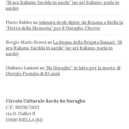
“Si ses Italianu, faedda in sardu” (se sei Italiano, parla in
sardo)
Flavio Rubbo
su
Adunata degli Alpini: da Resana a Biella la
“Pietra della Memoria” per il Nuraghe Chervu
Sergio Mario Senes
su
La lingua della Brigata Sassari: “Si
ses Italianu, faedda in sardu” (se sei Italiano, parla in
sardo)
Giuliano Lusiani
su
“Su Nuraghe” in lutto per la morte di
Giorgio Frongia di 83 anni
Circolo Culturale Sardo Su Nuraghe
C.F.: 81021670021
via G. Galilei 11
13900 BIELLA (BI)