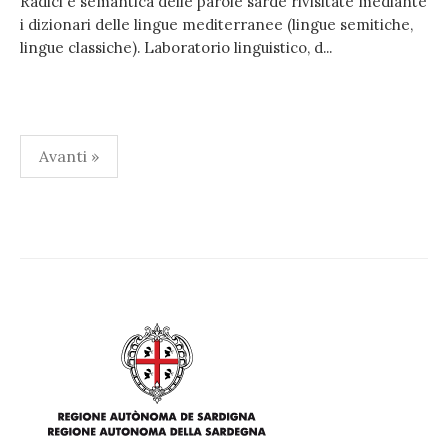
Radici e semantica delle parole sarde rivisitate mediante
i dizionari delle lingue mediterranee (lingue semitiche,
lingue classiche). Laboratorio linguistico, d...
Paginazione
Avanti »
degli
articoli