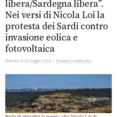
libera/Sardegna libera”.
Nei versi di Nicola Loi la
protesta dei Sardi contro
invasione eolica e
fotovoltaica
/
Inserito
il
26 Luglio 2024
Nessun commento
Parla di attualità la poesia, che Nicola Loi di