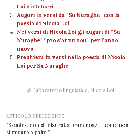
o
p
di
Loi di Ortueri
k
Auguri in versi da “Su Nuraghe” con la
poesia di Nicola Loi
Nei versi di Nicola Loi gli auguri di “Su
Nuraghe” “pro s’annu nou”, per l’anno
nuovo
Preghiera in versi nella poesia di Nicola
Loi per Su Nuraghe
laboratorio linguistico
,
Nicola Loi
ARTICOLO PRECEDENTE
Post
“S’òmine non si misurat a prammos/ L’uomo non
navigation
si misura a palmi”