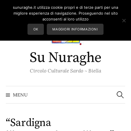
Skip
sunuraghe.it utilizza cookie propri e di terze parti per una
to
migliore esperienza di navigazione. Proseguendo nel sito
content
acconsenti al loro utilizzo
OK
MAGGIORI INFORMAZIONI
Su Nuraghe
Circolo Culturale Sardo ~ Biella
Ricerc
per:
MENU
“Sardigna