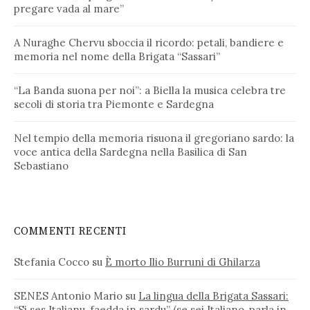
pregare vada al mare”
A Nuraghe Chervu sboccia il ricordo: petali, bandiere e
memoria nel nome della Brigata “Sassari”
“La Banda suona per noi”: a Biella la musica celebra tre
secoli di storia tra Piemonte e Sardegna
Nel tempio della memoria risuona il gregoriano sardo: la
voce antica della Sardegna nella Basilica di San
Sebastiano
COMMENTI RECENTI
Stefania Cocco
su
È morto Ilio Burruni di Ghilarza
SENES Antonio Mario
su
La lingua della Brigata Sassari:
“Si ses Italianu, faedda in sardu” (se sei Italiano, parla in