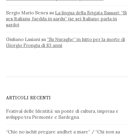
Sergio Mario Senes
su
La lingua della Brigata Sassari: “Si
ses Italianu, faedda in sardu” (se sei Italiano, parla in
sardo)
Giuliano Lusiani
su
“Su Nuraghe” in lutto per la morte di
Giorgio Frongia di 83 anni
ARTICOLI RECENTI
Festival delle Identità: un ponte di cultura, impresa e
sviluppo tra Piemonte e Sardegna
“Chie no ischit pregare andhet a mare” / “Chi non sa