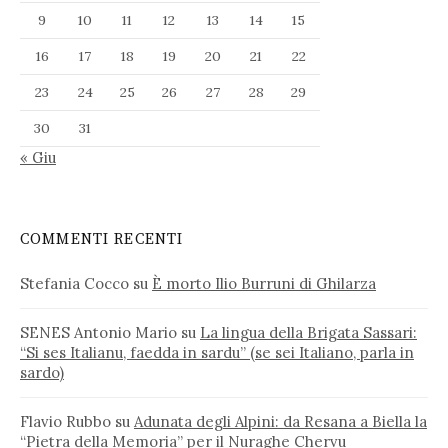
9
10
11
12
13
14
15
16
17
18
19
20
21
22
23
24
25
26
27
28
29
30
31
« Giu
COMMENTI RECENTI
Stefania Cocco
su
È morto Ilio Burruni di Ghilarza
SENES Antonio Mario
su
La lingua della Brigata Sassari:
“Si ses Italianu, faedda in sardu” (se sei Italiano, parla in
sardo)
Flavio Rubbo
su
Adunata degli Alpini: da Resana a Biella la
“Pietra della Memoria” per il Nuraghe Chervu