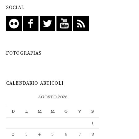
SOCIAL
FOTOGRAFIAS
CALENDARIO ARTICOLI
AGOSTO 2026
D
L
M
M
G
V
S
1
2
3
4
5
6
7
8