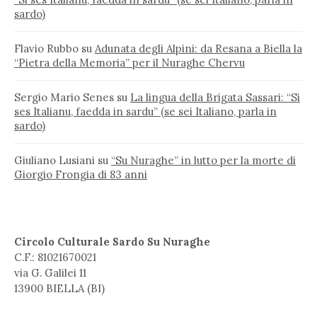
sardo)
Flavio Rubbo
su
Adunata degli Alpini: da Resana a Biella la
“Pietra della Memoria” per il Nuraghe Chervu
Sergio Mario Senes
su
La lingua della Brigata Sassari: “Si
ses Italianu, faedda in sardu” (se sei Italiano, parla in
sardo)
Giuliano Lusiani
su
“Su Nuraghe” in lutto per la morte di
Giorgio Frongia di 83 anni
Circolo Culturale Sardo Su Nuraghe
C.F.: 81021670021
via G. Galilei 11
13900 BIELLA (BI)