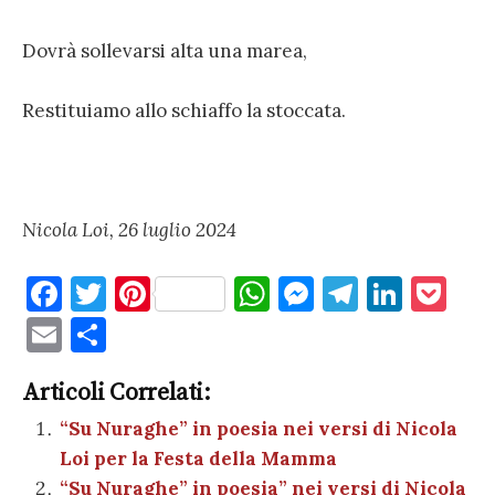
Dovrà sollevarsi alta una marea,
Restituiamo allo schiaffo la stoccata.
Nicola Loi, 26 luglio 2024
F
T
Pi
W
M
T
Li
P
a
w
nt
h
es
el
n
o
E
C
c
it
er
at
se
e
k
c
m
o
e
te
es
s
n
gr
e
k
Articoli Correlati:
ai
n
b
r
t
A
g
a
dI
et
“Su Nuraghe” in poesia nei versi di Nicola
l
di
Loi per la Festa della Mamma
o
p
er
m
n
vi
“Su Nuraghe” in poesia” nei versi di Nicola