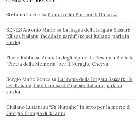
COMMENTI RECENTI
Stefania Cocco
su
È morto Ilio Burruni di Ghilarza
SENES Antonio Mario
su
La lingua della Brigata Sassari:
“Si ses Italianu, faedda in sardu” (se sei Italiano, parla in
sardo)
Flavio Rubbo
su
Adunata degli Alpini: da Resana a Biella la
“Pietra della Memoria” per il Nuraghe Chervu
Sergio Mario Senes
su
La lingua della Brigata Sassari: “Si
ses Italianu, faedda in sardu” (se sei Italiano, parla in
sardo)
Giuliano Lusiani
su
“Su Nuraghe” in lutto per la morte di
Giorgio Frongia di 83 anni