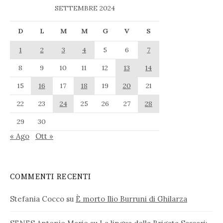
SETTEMBRE 2024
D
L
M
M
G
V
S
1
2
3
4
5
6
7
8
9
10
11
12
13
14
15
16
17
18
19
20
21
22
23
24
25
26
27
28
29
30
« Ago
Ott »
COMMENTI RECENTI
Stefania Cocco
su
È morto Ilio Burruni di Ghilarza