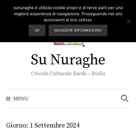
Skip
sunuraghe.it utilizza cookie propri e di terze parti per una
to
migliore esperienza di navigazione. Proseguendo nel sito
content
acconsenti al loro utilizzo
OK
MAGGIORI INFORMAZIONI
Su Nuraghe
Circolo Culturale Sardo ~ Biella
Ricerc
per:
MENU
Giorno:
1 Settembre 2024