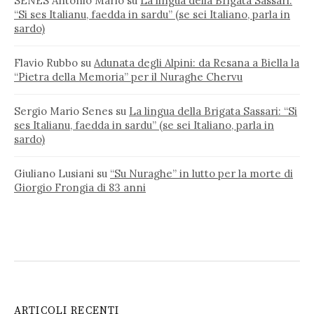
SENES Antonio Mario
su
La lingua della Brigata Sassari:
“Si ses Italianu, faedda in sardu” (se sei Italiano, parla in
sardo)
Flavio Rubbo
su
Adunata degli Alpini: da Resana a Biella la
“Pietra della Memoria” per il Nuraghe Chervu
Sergio Mario Senes
su
La lingua della Brigata Sassari: “Si
ses Italianu, faedda in sardu” (se sei Italiano, parla in
sardo)
Giuliano Lusiani
su
“Su Nuraghe” in lutto per la morte di
Giorgio Frongia di 83 anni
ARTICOLI RECENTI