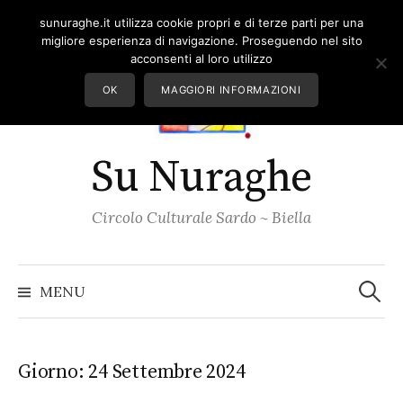
Skip
sunuraghe.it utilizza cookie propri e di terze parti per una
to
migliore esperienza di navigazione. Proseguendo nel sito
content
acconsenti al loro utilizzo
OK
MAGGIORI INFORMAZIONI
Su Nuraghe
Circolo Culturale Sardo ~ Biella
Ricerc
per:
MENU
Giorno:
24 Settembre 2024