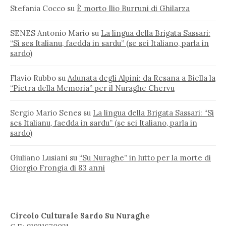
Stefania Cocco
su
È morto Ilio Burruni di Ghilarza
SENES Antonio Mario
su
La lingua della Brigata Sassari:
“Si ses Italianu, faedda in sardu” (se sei Italiano, parla in
sardo)
Flavio Rubbo
su
Adunata degli Alpini: da Resana a Biella la
“Pietra della Memoria” per il Nuraghe Chervu
Sergio Mario Senes
su
La lingua della Brigata Sassari: “Si
ses Italianu, faedda in sardu” (se sei Italiano, parla in
sardo)
Giuliano Lusiani
su
“Su Nuraghe” in lutto per la morte di
Giorgio Frongia di 83 anni
Circolo Culturale Sardo Su Nuraghe