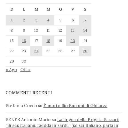
D
L
M
M
G
V
S
1
2
3
4
5
6
7
8
9
10
11
12
13
14
15
16
17
18
19
20
21
22
23
24
25
26
27
28
29
30
« Ago
Ott »
COMMENTI RECENTI
Stefania Cocco
su
È morto Ilio Burruni di Ghilarza
SENES Antonio Mario
su
La lingua della Brigata Sassari:
“Si ses Italianu, faedda in sardu” (se sei Italiano, parla in