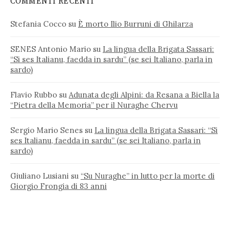
COMMENTI RECENTI
Stefania Cocco
su
È morto Ilio Burruni di Ghilarza
SENES Antonio Mario
su
La lingua della Brigata Sassari:
“Si ses Italianu, faedda in sardu” (se sei Italiano, parla in
sardo)
Flavio Rubbo
su
Adunata degli Alpini: da Resana a Biella la
“Pietra della Memoria” per il Nuraghe Chervu
Sergio Mario Senes
su
La lingua della Brigata Sassari: “Si
ses Italianu, faedda in sardu” (se sei Italiano, parla in
sardo)
Giuliano Lusiani
su
“Su Nuraghe” in lutto per la morte di
Giorgio Frongia di 83 anni