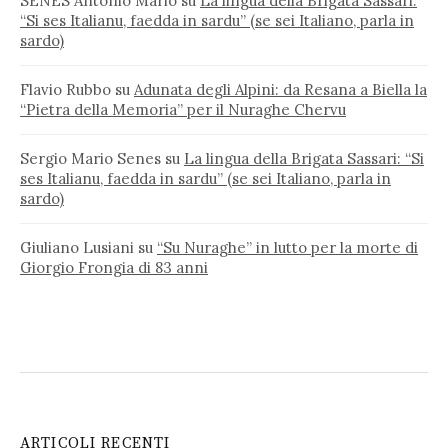
SENES Antonio Mario
su
La lingua della Brigata Sassari:
“Si ses Italianu, faedda in sardu” (se sei Italiano, parla in
sardo)
Flavio Rubbo
su
Adunata degli Alpini: da Resana a Biella la
“Pietra della Memoria” per il Nuraghe Chervu
Sergio Mario Senes
su
La lingua della Brigata Sassari: “Si
ses Italianu, faedda in sardu” (se sei Italiano, parla in
sardo)
Giuliano Lusiani
su
“Su Nuraghe” in lutto per la morte di
Giorgio Frongia di 83 anni
ARTICOLI RECENTI