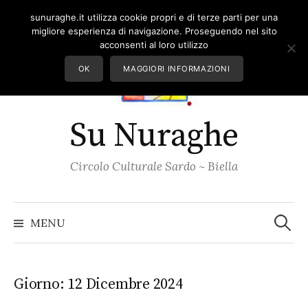
Skip
sunuraghe.it utilizza cookie propri e di terze parti per una
to
migliore esperienza di navigazione. Proseguendo nel sito
content
acconsenti al loro utilizzo
OK
MAGGIORI INFORMAZIONI
Su Nuraghe
Circolo Culturale Sardo ~ Biella
Ricerc
per:
MENU
Giorno:
12 Dicembre 2024