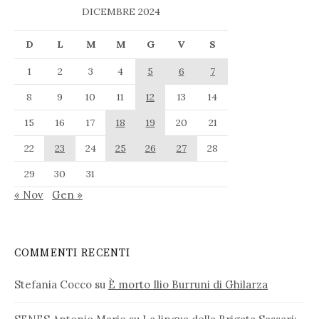
DICEMBRE 2024
D
L
M
M
G
V
S
1
2
3
4
5
6
7
8
9
10
11
12
13
14
15
16
17
18
19
20
21
22
23
24
25
26
27
28
29
30
31
« Nov
Gen »
COMMENTI RECENTI
Stefania Cocco
su
È morto Ilio Burruni di Ghilarza