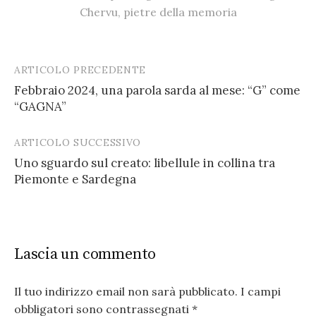
Chervu
,
pietre della memoria
ARTICOLO PRECEDENTE
Post
Febbraio 2024, una parola sarda al mese: “G” come
navigation
“GAGNA”
ARTICOLO SUCCESSIVO
Uno sguardo sul creato: libellule in collina tra
Piemonte e Sardegna
Lascia un commento
Il tuo indirizzo email non sarà pubblicato.
I campi
obbligatori sono contrassegnati
*