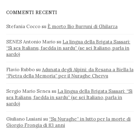
COMMENTI RECENTI
Stefania Cocco
su
È morto Ilio Burruni di Ghilarza
SENES Antonio Mario
su
La lingua della Brigata Sassari:
“Si ses Italianu, faedda in sardu” (se sei Italiano, parla in
sardo)
Flavio Rubbo
su
Adunata degli Alpini: da Resana a Biella la
“Pietra della Memoria” per il Nuraghe Chervu
Sergio Mario Senes
su
La lingua della Brigata Sassari: “Si
ses Italianu, faedda in sardu” (se sei Italiano, parla in
sardo)
Giuliano Lusiani
su
“Su Nuraghe” in lutto per la morte di
Giorgio Frongia di 83 anni