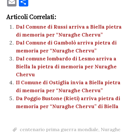
a
w
nt
h
es
el
n
o
E
C
c
it
er
at
se
e
k
c
m
o
e
te
es
s
n
gr
e
k
Articoli Correlati:
ai
n
b
r
t
A
g
a
dI
et
Dal Comune di Russi arriva a Biella pietra
l
di
di memoria per “Nuraghe Chervu”
o
p
er
m
n
vi
Dal Comune di Gambolò arriva pietra di
o
p
di
memoria per “Nuraghe Chervu”
k
Dal comune lombardo di Lesmo arriva a
Biella la pietra di memoria per Nuraghe
Chervu
Il Comune di Ostiglia invia a Biella pietra
di memoria per “Nuraghe Chervu”
Da Poggio Bustone (Rieti) arriva pietra di
memoria per “Nuraghe Chervu” di Biella
centenario prima guerra mondiale
,
Nuraghe