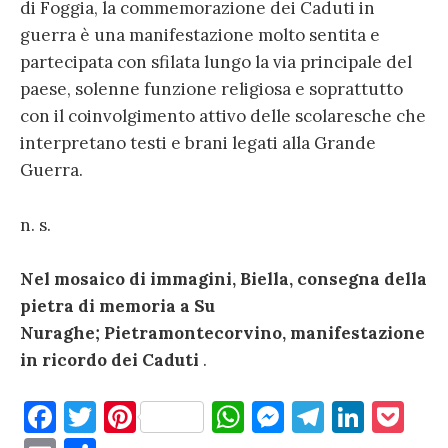
di Foggia, la commemorazione dei Caduti in
guerra è una manifestazione molto sentita e
partecipata con sfilata lungo la via principale del
paese, solenne funzione religiosa e soprattutto
con il coinvolgimento attivo delle scolaresche che
interpretano testi e brani legati alla Grande
Guerra.
n. s.
Nel mosaico di immagini, Biella, consegna della
pietra di memoria a Su
Nuraghe; Pietramontecorvino, manifestazione
in ricordo dei Caduti
.
F
T
Pi
W
M
T
Li
P