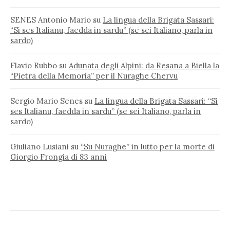
SENES Antonio Mario
su
La lingua della Brigata Sassari:
“Si ses Italianu, faedda in sardu” (se sei Italiano, parla in
sardo)
Flavio Rubbo
su
Adunata degli Alpini: da Resana a Biella la
“Pietra della Memoria” per il Nuraghe Chervu
Sergio Mario Senes
su
La lingua della Brigata Sassari: “Si
ses Italianu, faedda in sardu” (se sei Italiano, parla in
sardo)
Giuliano Lusiani
su
“Su Nuraghe” in lutto per la morte di
Giorgio Frongia di 83 anni