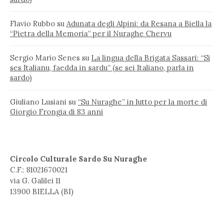
Flavio Rubbo
su
Adunata degli Alpini: da Resana a Biella la
“Pietra della Memoria” per il Nuraghe Chervu
Sergio Mario Senes
su
La lingua della Brigata Sassari: “Si
ses Italianu, faedda in sardu” (se sei Italiano, parla in
sardo)
Giuliano Lusiani
su
“Su Nuraghe” in lutto per la morte di
Giorgio Frongia di 83 anni
Circolo Culturale Sardo Su Nuraghe
C.F.: 81021670021
via G. Galilei 11
13900 BIELLA (BI)