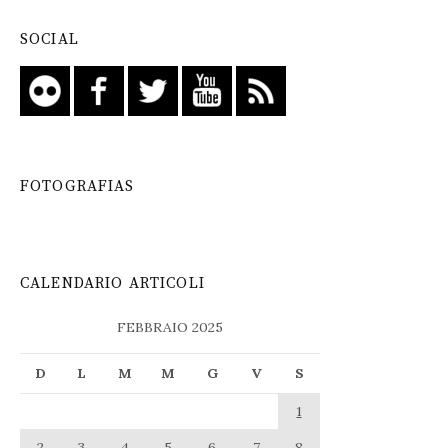
SOCIAL
FOTOGRAFIAS
CALENDARIO ARTICOLI
FEBBRAIO 2025
D
L
M
M
G
V
S
1
2
3
4
5
6
7
8