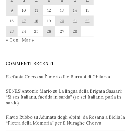
9
10
11
12
13
14
15
16
17
18
19
20
21
22
23
24
25
26
27
28
« Gen
Mar »
COMMENTI RECENTI
Stefania Cocco
su
È morto Ilio Burruni di Ghilarza
SENES Antonio Mario
su
La lingua della Brigata Sassari:
“Si ses Italianu, faedda in sardu” (se sei Italiano, parla in
sardo)
Flavio Rubbo
su
Adunata degli Alpini: da Resana a Biella la
“Pietra della Memoria” per il Nuraghe Chervu