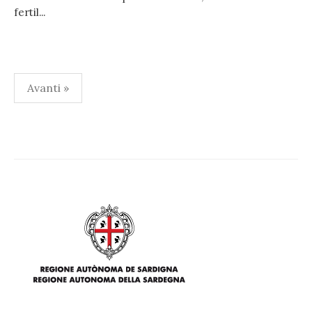
fertil...
Paginazione
Avanti »
degli
articoli