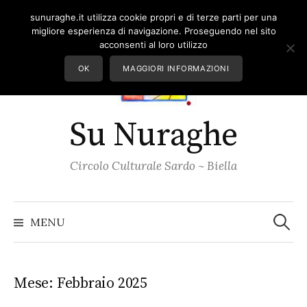
Skip
sunuraghe.it utilizza cookie propri e di terze parti per una
to
migliore esperienza di navigazione. Proseguendo nel sito
content
acconsenti al loro utilizzo
OK
MAGGIORI INFORMAZIONI
Su Nuraghe
Circolo Culturale Sardo ~ Biella
Ricerc
per:
MENU
Mese:
Febbraio 2025