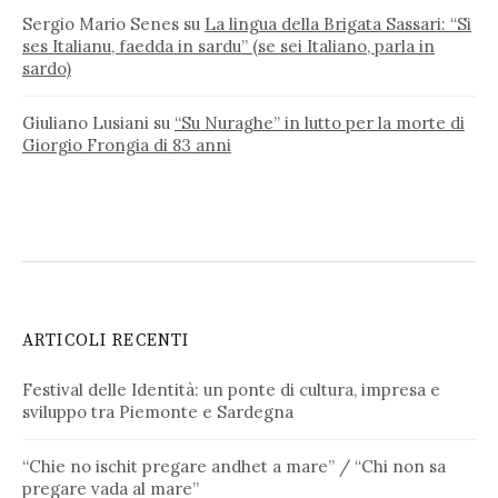
Sergio Mario Senes
su
La lingua della Brigata Sassari: “Si
ses Italianu, faedda in sardu” (se sei Italiano, parla in
sardo)
Giuliano Lusiani
su
“Su Nuraghe” in lutto per la morte di
Giorgio Frongia di 83 anni
ARTICOLI RECENTI
Festival delle Identità: un ponte di cultura, impresa e
sviluppo tra Piemonte e Sardegna
“Chie no ischit pregare andhet a mare” / “Chi non sa
pregare vada al mare”