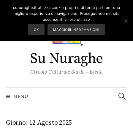
Skip
sunuraghe.it utilizza cookie propri e di terze parti per una
to
migliore esperienza di navigazione. Proseguendo nel sito
content
acconsenti al loro utilizzo
OK
MAGGIORI INFORMAZIONI
Su Nuraghe
Circolo Culturale Sardo ~ Biella
Ricerc
per:
MENU
Giorno:
12 Agosto 2025