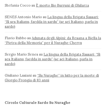
Stefania Cocco
su
È morto Ilio Burruni di Ghilarza
SENES Antonio Mario
su
La lingua della Brigata Sassari:
“Si ses Italianu, faedda in sardu” (se sei Italiano, parla in
sardo)
Flavio Rubbo
su
Adunata degli Alpini: da Resana a Biella la
“Pietra della Memoria” per il Nuraghe Chervu
Sergio Mario Senes
su
La lingua della Brigata Sassari: “Si
ses Italianu, faedda in sardu” (se sei Italiano, parla in
sardo)
Giuliano Lusiani
su
“Su Nuraghe” in lutto per la morte di
Giorgio Frongia di 83 anni
Circolo Culturale Sardo Su Nuraghe