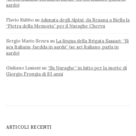
sardo)
Flavio Rubbo
su
Adunata degli Alpini: da Resana a Biella la
“Pietra della Memoria” per il Nuraghe Chervu
Sergio Mario Senes
su
La lingua della Brigata Sassari: “Si
ses Italianu, faedda in sardu” (se sei Italiano, parla in
sardo)
Giuliano Lusiani
su
“Su Nuraghe” in lutto per la morte di
Giorgio Frongia di 83 anni
ARTICOLI RECENTI