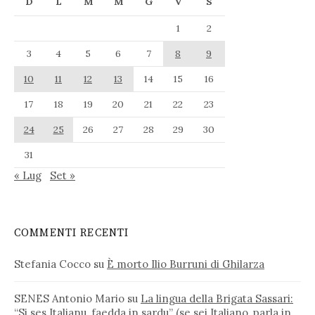
D
L
M
M
G
V
S
1
2
3
4
5
6
7
8
9
10
11
12
13
14
15
16
17
18
19
20
21
22
23
24
25
26
27
28
29
30
31
« Lug
Set »
COMMENTI RECENTI
Stefania Cocco
su
È morto Ilio Burruni di Ghilarza
SENES Antonio Mario
su
La lingua della Brigata Sassari:
“Si ses Italianu, faedda in sardu” (se sei Italiano, parla in