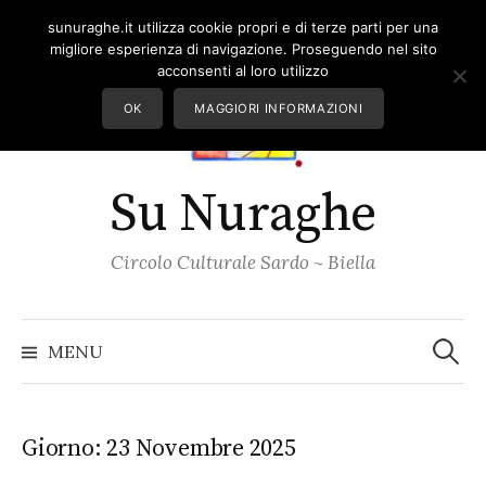
Skip
sunuraghe.it utilizza cookie propri e di terze parti per una
to
migliore esperienza di navigazione. Proseguendo nel sito
content
acconsenti al loro utilizzo
OK
MAGGIORI INFORMAZIONI
Su Nuraghe
Circolo Culturale Sardo ~ Biella
Ricerc
per:
MENU
Giorno:
23 Novembre 2025