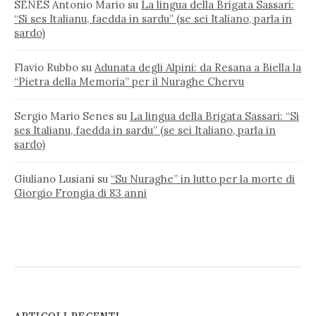
SENES Antonio Mario
su
La lingua della Brigata Sassari:
“Si ses Italianu, faedda in sardu” (se sei Italiano, parla in
sardo)
Flavio Rubbo
su
Adunata degli Alpini: da Resana a Biella la
“Pietra della Memoria” per il Nuraghe Chervu
Sergio Mario Senes
su
La lingua della Brigata Sassari: “Si
ses Italianu, faedda in sardu” (se sei Italiano, parla in
sardo)
Giuliano Lusiani
su
“Su Nuraghe” in lutto per la morte di
Giorgio Frongia di 83 anni