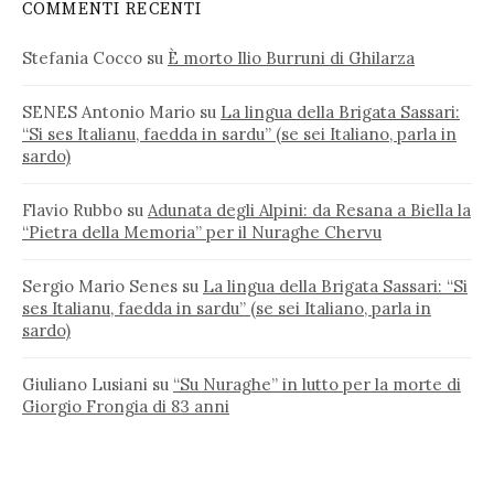
COMMENTI RECENTI
Stefania Cocco
su
È morto Ilio Burruni di Ghilarza
SENES Antonio Mario
su
La lingua della Brigata Sassari:
“Si ses Italianu, faedda in sardu” (se sei Italiano, parla in
sardo)
Flavio Rubbo
su
Adunata degli Alpini: da Resana a Biella la
“Pietra della Memoria” per il Nuraghe Chervu
Sergio Mario Senes
su
La lingua della Brigata Sassari: “Si
ses Italianu, faedda in sardu” (se sei Italiano, parla in
sardo)
Giuliano Lusiani
su
“Su Nuraghe” in lutto per la morte di
Giorgio Frongia di 83 anni