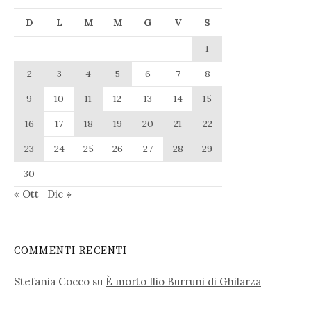
D
L
M
M
G
V
S
1
2
3
4
5
6
7
8
9
10
11
12
13
14
15
16
17
18
19
20
21
22
23
24
25
26
27
28
29
30
« Ott
Dic »
COMMENTI RECENTI
Stefania Cocco
su
È morto Ilio Burruni di Ghilarza