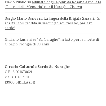
Flavio Rubbo
su
Adunata degli Alpini: da Resana a Biella la
“Pietra della Memoria” per il Nuraghe Chervu
Sergio Mario Senes
su
La lingua della Brigata Sassari: “Si
ses Italianu, faedda in sardu” (se sei Italiano, parla in
sardo)
Giuliano Lusiani
su
“Su Nuraghe” in lutto per la morte di
Giorgio Frongia di 83 anni
Circolo Culturale Sardo Su Nuraghe
C.F.: 81021670021
via G. Galilei 11
13900 BIELLA (BI)