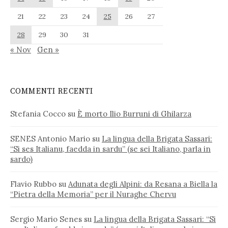
21
22
23
24
25
26
27
28
29
30
31
« Nov
Gen »
COMMENTI RECENTI
Stefania Cocco
su
È morto Ilio Burruni di Ghilarza
SENES Antonio Mario
su
La lingua della Brigata Sassari:
“Si ses Italianu, faedda in sardu” (se sei Italiano, parla in
sardo)
Flavio Rubbo
su
Adunata degli Alpini: da Resana a Biella la
“Pietra della Memoria” per il Nuraghe Chervu
Sergio Mario Senes
su
La lingua della Brigata Sassari: “Si