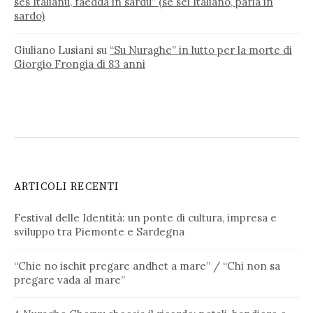
ses Italianu, faedda in sardu” (se sei Italiano, parla in
sardo)
Giuliano Lusiani
su
“Su Nuraghe” in lutto per la morte di
Giorgio Frongia di 83 anni
ARTICOLI RECENTI
Festival delle Identità: un ponte di cultura, impresa e
sviluppo tra Piemonte e Sardegna
“Chie no ischit pregare andhet a mare” / “Chi non sa
pregare vada al mare”