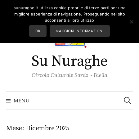
Skip
sunuraghe.it utilizza cookie propri e di terze parti per una
to
migliore esperienza di navigazione. Proseguendo nel sito
content
acconsenti al loro utilizzo
OK
MAGGIORI INFORMAZIONI
Su Nuraghe
Circolo Culturale Sardo ~ Biella
Ricerc
per:
MENU
Mese:
Dicembre 2025