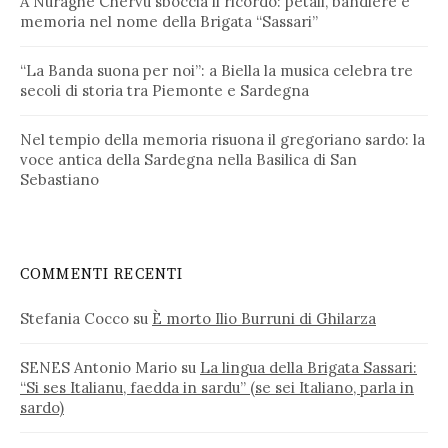
A Nuraghe Chervu sboccia il ricordo: petali, bandiere e
memoria nel nome della Brigata “Sassari”
“La Banda suona per noi”: a Biella la musica celebra tre
secoli di storia tra Piemonte e Sardegna
Nel tempio della memoria risuona il gregoriano sardo: la
voce antica della Sardegna nella Basilica di San
Sebastiano
COMMENTI RECENTI
Stefania Cocco
su
È morto Ilio Burruni di Ghilarza
SENES Antonio Mario
su
La lingua della Brigata Sassari:
“Si ses Italianu, faedda in sardu” (se sei Italiano, parla in
sardo)