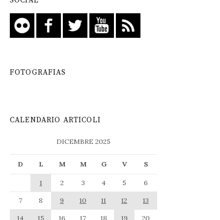
SOCIAL
FOTOGRAFIAS
CALENDARIO ARTICOLI
DICEMBRE 2025
D
L
M
M
G
V
S
1
2
3
4
5
6
7
8
9
10
11
12
13
14
15
16
17
18
19
20