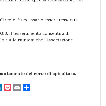
 Circolo, è necessario essere tesserati.
,00. Il tesseramento consentirà di
olo e alle riunioni che l’Associazione
ppuntamento del corso di apicoltura.
Li
P
E
C
n
o
m
o
k
c
ai
n