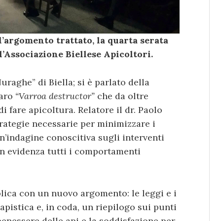
l’argomento trattato, la quarta serata
l’Associazione Biellese Apicoltori.
uraghe” di Biella; si è parlato della
caro
“Varroa destructor”
che da oltre
i fare apicoltura. Relatore il dr. Paolo
rategie necessarie per minimizzare i
un’indagine conoscitiva sugli interventi
 in evidenza tutti i comportamenti
plica con un nuovo argomento: le leggi e i
apistica e, in coda, un riepilogo sui punti
benessere delle api e la soddisfazione per