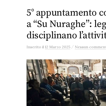
5° appuntamento co
a “Su Nuraghe”: le
disciplinano l’attivi
/
Inserito
il
12 Marzo 2025
Nessun commen