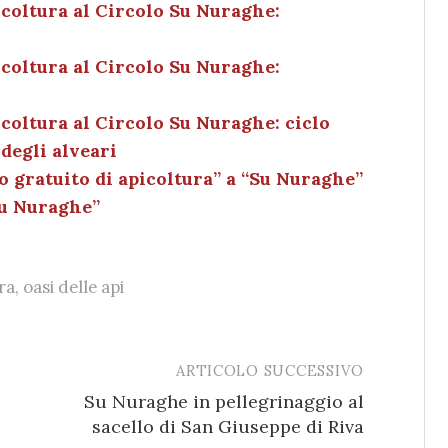
e
k
l
di
coltura al Circolo Su Nuraghe:
dI
et
vi
coltura al Circolo Su Nuraghe:
n
di
coltura al Circolo Su Nuraghe: ciclo
 degli alveari
 gratuito di apicoltura” a “Su Nuraghe”
Su Nuraghe”
ra
,
oasi delle api
ARTICOLO SUCCESSIVO
Su Nuraghe in pellegrinaggio al
sacello di San Giuseppe di Riva