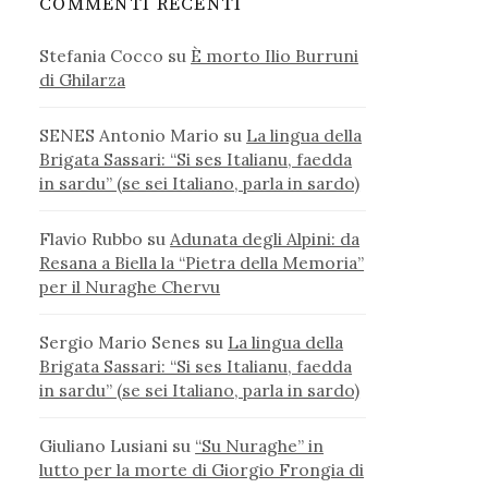
COMMENTI RECENTI
Stefania Cocco
su
È morto Ilio Burruni
di Ghilarza
SENES Antonio Mario
su
La lingua della
Brigata Sassari: “Si ses Italianu, faedda
in sardu” (se sei Italiano, parla in sardo)
Flavio Rubbo
su
Adunata degli Alpini: da
Resana a Biella la “Pietra della Memoria”
per il Nuraghe Chervu
Sergio Mario Senes
su
La lingua della
Brigata Sassari: “Si ses Italianu, faedda
in sardu” (se sei Italiano, parla in sardo)
Giuliano Lusiani
su
“Su Nuraghe” in
lutto per la morte di Giorgio Frongia di