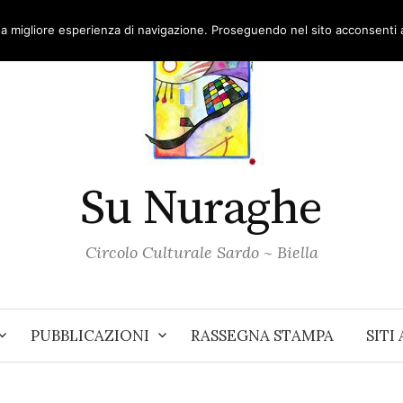
una migliore esperienza di navigazione. Proseguendo nel sito acconsenti al
Su Nuraghe
Circolo Culturale Sardo ~ Biella
PUBBLICAZIONI
RASSEGNA STAMPA
SITI