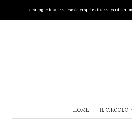
Skip
sunuraghe.it utilizza cookie propri e di terze parti per 
to
content
HOME
IL CIRCOLO