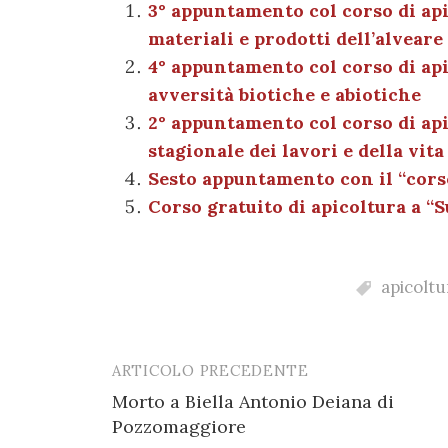
e
te
es
s
n
gr
3° appuntamento col corso di api
materiali e prodotti dell’alveare
b
r
t
A
g
a
4° appuntamento col corso di api
o
p
er
m
avversità biotiche e abiotiche
o
p
2° appuntamento col corso di api
k
stagionale dei lavori e della vita
Sesto appuntamento con il “corso
Corso gratuito di apicoltura a “
apicoltu
ARTICOLO PRECEDENTE
Post
Morto a Biella Antonio Deiana di
navigation
Pozzomaggiore