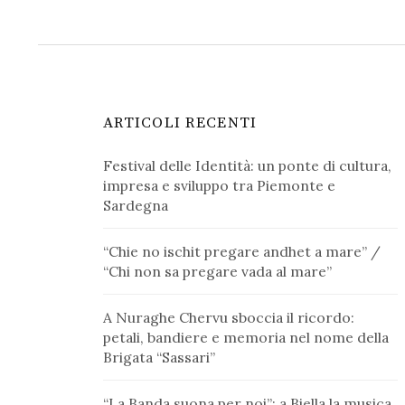
ARTICOLI RECENTI
Festival delle Identità: un ponte di cultura,
impresa e sviluppo tra Piemonte e
Sardegna
“Chie no ischit pregare andhet a mare” /
“Chi non sa pregare vada al mare”
A Nuraghe Chervu sboccia il ricordo:
petali, bandiere e memoria nel nome della
Brigata “Sassari”
“La Banda suona per noi”: a Biella la musica