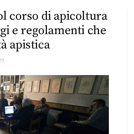
l corso di apicoltura
ggi e regolamenti che
tà apistica
to