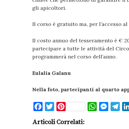
gli apicoltori.
Il corso è gratuito ma, per l’accesso al
Il costo annuo del tesseramento è € 20
partecipare a tutte le attività del Circ
programmerà nel corso dell’anno.
Eulalia Galanu
Nella foto, partecipanti al quarto a
F
T
Pi
W
M
T
a
w
nt
h
es
el
Articoli Correlati:
c
it
er
at
se
e