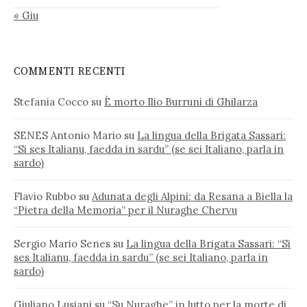
« Giu
COMMENTI RECENTI
Stefania Cocco
su
È morto Ilio Burruni di Ghilarza
SENES Antonio Mario
su
La lingua della Brigata Sassari:
“Si ses Italianu, faedda in sardu” (se sei Italiano, parla in
sardo)
Flavio Rubbo
su
Adunata degli Alpini: da Resana a Biella la
“Pietra della Memoria” per il Nuraghe Chervu
Sergio Mario Senes
su
La lingua della Brigata Sassari: “Si
ses Italianu, faedda in sardu” (se sei Italiano, parla in
sardo)
Giuliano Lusiani
su
“Su Nuraghe” in lutto per la morte di