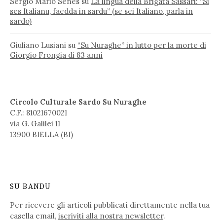
Sergio Mario Senes
su
La lingua della Brigata Sassari: “Si
ses Italianu, faedda in sardu” (se sei Italiano, parla in
sardo)
Giuliano Lusiani
su
“Su Nuraghe” in lutto per la morte di
Giorgio Frongia di 83 anni
Circolo Culturale Sardo Su Nuraghe
C.F.: 81021670021
via G. Galilei 11
13900 BIELLA (BI)
SU BANDU
Per ricevere gli articoli pubblicati direttamente nella tua
casella email,
iscriviti alla nostra newsletter
.