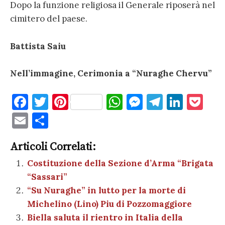
Dopo la funzione religiosa il Generale riposerà nel
cimitero del paese.
Battista Saiu
Nell’immagine, Cerimonia a “Nuraghe Chervu”
F
T
Pi
W
M
T
Li
P
a
w
nt
h
es
el
n
o
E
C
c
it
er
at
se
e
k
c
m
o
e
te
es
s
n
gr
e
k
Articoli Correlati:
ai
n
b
r
t
A
g
a
dI
et
Costituzione della Sezione d’Arma “Brigata
l
di
“Sassari”
o
p
er
m
n
vi
“Su Nuraghe” in lutto per la morte di
o
p
di
Michelino (Lino) Piu di Pozzomaggiore
k
Biella saluta il rientro in Italia della