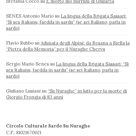
Stefania Cocco
su
È morto Ilio Burruni di Ghilarza
SENES Antonio Mario
su
La lingua della Brigata Sassari:
“Si ses Italianu, faedda in sardu” (se sei Italiano, parla in
sardo)
Flavio Rubbo
su
Adunata degli Alpini: da Resana a Biella la
“Pietra della Memoria” per il Nuraghe Chervu
Sergio Mario Senes
su
La lingua della Brigata Sassari: “Si
ses Italianu, faedda in sardu” (se sei Italiano, parla in
sardo)
Giuliano Lusiani
su
“Su Nuraghe” in lutto per la morte di
Giorgio Frongia di 83 anni
Circolo Culturale Sardo Su Nuraghe
C.F.: 81021670021