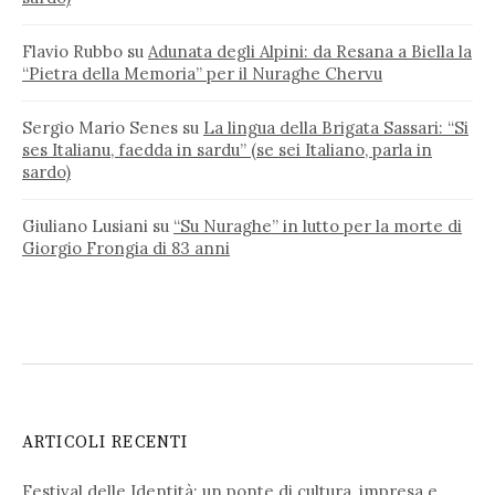
Flavio Rubbo
su
Adunata degli Alpini: da Resana a Biella la
“Pietra della Memoria” per il Nuraghe Chervu
Sergio Mario Senes
su
La lingua della Brigata Sassari: “Si
ses Italianu, faedda in sardu” (se sei Italiano, parla in
sardo)
Giuliano Lusiani
su
“Su Nuraghe” in lutto per la morte di
Giorgio Frongia di 83 anni
ARTICOLI RECENTI
Festival delle Identità: un ponte di cultura, impresa e