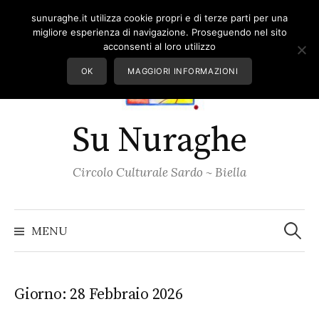
Skip
sunuraghe.it utilizza cookie propri e di terze parti per una
to
migliore esperienza di navigazione. Proseguendo nel sito
content
acconsenti al loro utilizzo
OK
MAGGIORI INFORMAZIONI
Su Nuraghe
Circolo Culturale Sardo ~ Biella
Ricerc
per:
MENU
Giorno:
28 Febbraio 2026