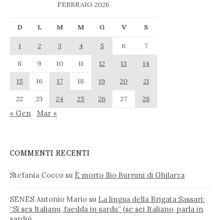
FEBBRAIO 2026
D
L
M
M
G
V
S
1
2
3
4
5
6
7
8
9
10
11
12
13
14
15
16
17
18
19
20
21
22
23
24
25
26
27
28
« Gen
Mar »
COMMENTI RECENTI
Stefania Cocco
su
È morto Ilio Burruni di Ghilarza
SENES Antonio Mario
su
La lingua della Brigata Sassari:
“Si ses Italianu, faedda in sardu” (se sei Italiano, parla in
sardo)