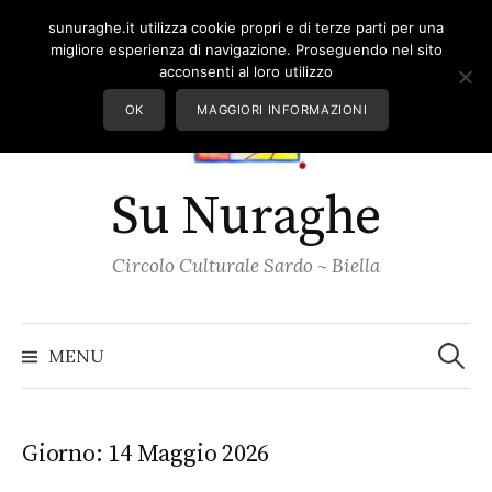
Skip
sunuraghe.it utilizza cookie propri e di terze parti per una
to
migliore esperienza di navigazione. Proseguendo nel sito
content
acconsenti al loro utilizzo
OK
MAGGIORI INFORMAZIONI
Su Nuraghe
Circolo Culturale Sardo ~ Biella
Ricerc
per:
MENU
Giorno:
14 Maggio 2026