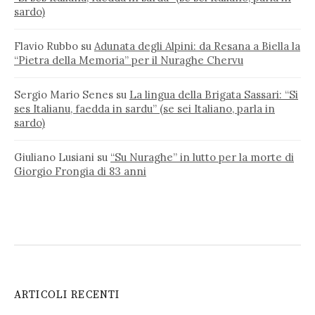
sardo)
Flavio Rubbo
su
Adunata degli Alpini: da Resana a Biella la
“Pietra della Memoria” per il Nuraghe Chervu
Sergio Mario Senes
su
La lingua della Brigata Sassari: “Si
ses Italianu, faedda in sardu” (se sei Italiano, parla in
sardo)
Giuliano Lusiani
su
“Su Nuraghe” in lutto per la morte di
Giorgio Frongia di 83 anni
ARTICOLI RECENTI