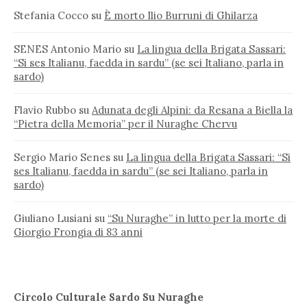
Stefania Cocco
su
È morto Ilio Burruni di Ghilarza
SENES Antonio Mario
su
La lingua della Brigata Sassari:
“Si ses Italianu, faedda in sardu” (se sei Italiano, parla in
sardo)
Flavio Rubbo
su
Adunata degli Alpini: da Resana a Biella la
“Pietra della Memoria” per il Nuraghe Chervu
Sergio Mario Senes
su
La lingua della Brigata Sassari: “Si
ses Italianu, faedda in sardu” (se sei Italiano, parla in
sardo)
Giuliano Lusiani
su
“Su Nuraghe” in lutto per la morte di
Giorgio Frongia di 83 anni
Circolo Culturale Sardo Su Nuraghe