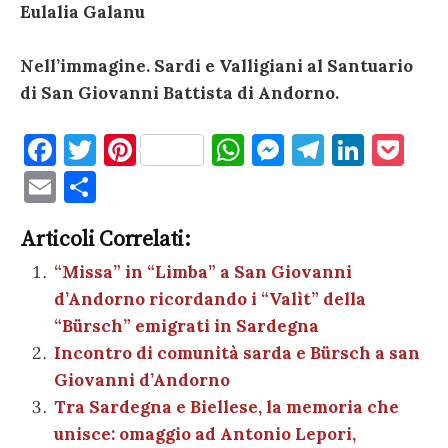
Eulalia Galanu
Nell’immagine. Sardi e Valligiani al Santuario
di San Giovanni Battista di Andorno.
F
T
Pi
W
M
T
Li
P
a
w
nt
h
es
el
n
o
E
C
c
it
er
at
se
e
k
c
m
o
e
te
es
s
n
gr
e
k
Articoli Correlati:
ai
n
b
r
t
A
g
a
dI
et
“Missa” in “Limba” a San Giovanni
l
di
d’Andorno ricordando i “Valìt” della
o
p
er
m
n
vi
“Bürsch” emigrati in Sardegna
o
p
di
Incontro di comunità sarda e Bürsch a san
k
Giovanni d’Andorno
Tra Sardegna e Biellese, la memoria che
unisce: omaggio ad Antonio Lepori,