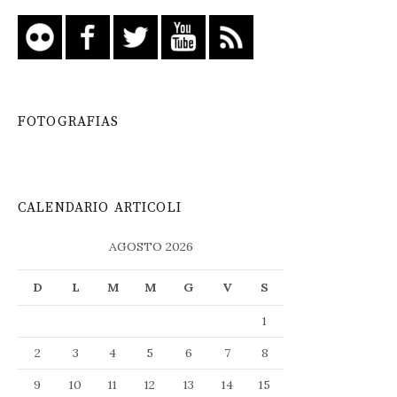
FOTOGRAFIAS
CALENDARIO ARTICOLI
AGOSTO 2026
D
L
M
M
G
V
S
1
2
3
4
5
6
7
8
9
10
11
12
13
14
15