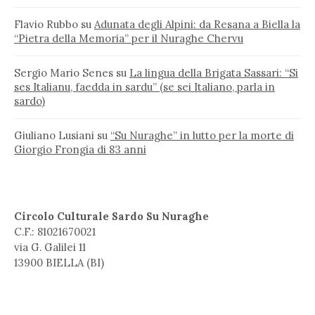
Flavio Rubbo
su
Adunata degli Alpini: da Resana a Biella la
“Pietra della Memoria” per il Nuraghe Chervu
Sergio Mario Senes
su
La lingua della Brigata Sassari: “Si
ses Italianu, faedda in sardu” (se sei Italiano, parla in
sardo)
Giuliano Lusiani
su
“Su Nuraghe” in lutto per la morte di
Giorgio Frongia di 83 anni
Circolo Culturale Sardo Su Nuraghe
C.F.: 81021670021
via G. Galilei 11
13900 BIELLA (BI)