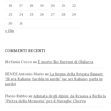
16
17
18
19
20
21
22
23
24
25
26
27
28
29
30
31
« Giu
COMMENTI RECENTI
Stefania Cocco
su
È morto Ilio Burruni di Ghilarza
SENES Antonio Mario
su
La lingua della Brigata Sassari:
“Si ses Italianu, faedda in sardu” (se sei Italiano, parla in
sardo)
Flavio Rubbo
su
Adunata degli Alpini: da Resana a Biella la
“Pietra della Memoria” per il Nuraghe Chervu