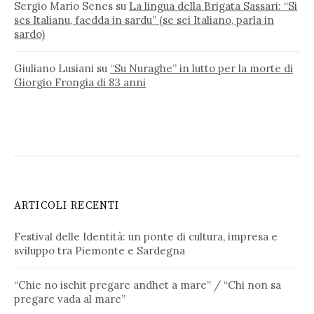
Sergio Mario Senes
su
La lingua della Brigata Sassari: “Si
ses Italianu, faedda in sardu” (se sei Italiano, parla in
sardo)
Giuliano Lusiani
su
“Su Nuraghe” in lutto per la morte di
Giorgio Frongia di 83 anni
ARTICOLI RECENTI
Festival delle Identità: un ponte di cultura, impresa e
sviluppo tra Piemonte e Sardegna
“Chie no ischit pregare andhet a mare” / “Chi non sa
pregare vada al mare”