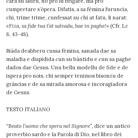
cara su ladru, no pro lu brigare, ma pro
cumpretare s’òpera. Difatis, a sa fèmina furuncia,
chi, trime trime, cunfessat su chi at fatu, li narat:
«Fiza, sa fide tua t’at salvadu, bae in paghe!»
(Cfr. Lc
8, 43-48).
Biàda deabberu cussa fèmina, sanada dae sa
maladia e dispidida cun su bàntidu e cun sa paghe
dados dae Gesus. Unu bellu modellu de fide e de
ispera pro nois, chi semper tenimos bisonzu de
gràscias e de sa mirada amorosa e incoragiadora
de Gesus
TESTO ITALIANO
“Beato l’uomo che spera nel Signore”,
dice un antico
proverbio sardo e la Parola di Dio, nel libro dei