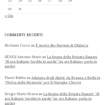
23
24
25
26
27
28
29
30
31
« Giu
COMMENTI RECENTI
Stefania Cocco
su
È morto Ilio Burruni di Ghilarza
SENES Antonio Mario
su
La lingua della Brigata Sassari:
“Si ses Italianu, faedda in sardu” (se sei Italiano, parla in
sardo)
Flavio Rubbo
su
Adunata degli Alpini: da Resana a Biella la
“Pietra della Memoria” per il Nuraghe Chervu
Sergio Mario Senes
su
La lingua della Brigata Sassari: “Si
ses Italianu, faedda in sardu” (se sei Italiano, parla in
sardo)