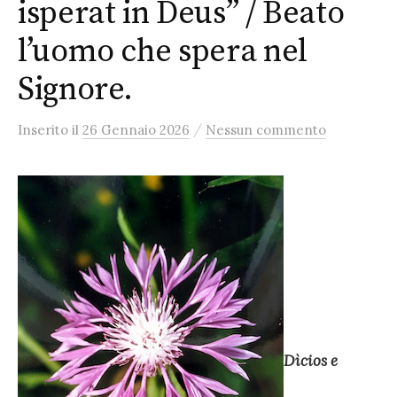
isperat in Deus” / Beato
l’uomo che spera nel
Signore.
/
Inserito
il
26 Gennaio 2026
Nessun commento
Dìcios e