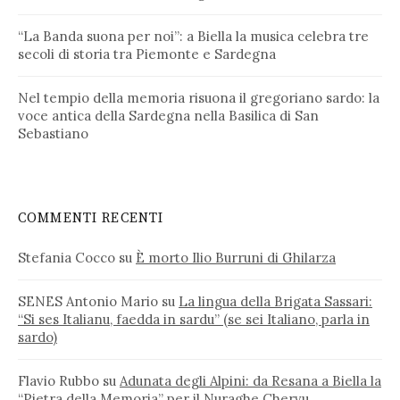
“La Banda suona per noi”: a Biella la musica celebra tre
secoli di storia tra Piemonte e Sardegna
Nel tempio della memoria risuona il gregoriano sardo: la
voce antica della Sardegna nella Basilica di San
Sebastiano
COMMENTI RECENTI
Stefania Cocco
su
È morto Ilio Burruni di Ghilarza
SENES Antonio Mario
su
La lingua della Brigata Sassari:
“Si ses Italianu, faedda in sardu” (se sei Italiano, parla in
sardo)
Flavio Rubbo
su
Adunata degli Alpini: da Resana a Biella la
“Pietra della Memoria” per il Nuraghe Chervu