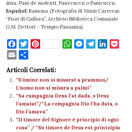
àinu, Pani de molenti, Panecuccu o Panicuccu,
Español:
Ramona. (Fotografia di Ninni Carreras
“Fiori di Gallura”, Archivio Biblioteca Comunale
G.M. Dettori – Tempio Pausania).
F
T
Pi
W
M
T
Li
P
a
w
nt
h
es
el
n
o
E
C
c
it
er
at
se
e
k
c
m
o
e
te
es
s
n
gr
e
k
Articoli Correlati:
ai
n
b
r
t
A
g
a
dI
et
“S’òmine non si misurat a prammos/
l
di
L’uomo non si misura a palmi”
o
p
er
m
n
vi
“Sa cumpagnia Deus l’at dada, o Deus
o
p
di
l’amaiat”/“La compagnia Dio l’ha data, o
k
Dio l’amava”
“Il timore del Signore è principio di ogni
cosa” / “Su timore de Deus est printzipiu