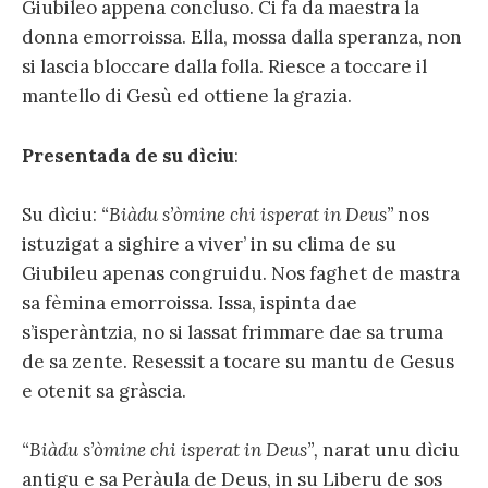
Giubileo appena concluso. Ci fa da maestra la
donna emorroissa. Ella, mossa dalla speranza, non
si lascia bloccare dalla folla. Riesce a toccare il
mantello di Gesù ed ottiene la grazia.
Presentada de su dìciu
:
Su dìciu:
“Biàdu s’òmine chi isperat in Deus”
nos
istuzigat a sighire a viver’ in su clima de su
Giubileu apenas congruidu. Nos faghet de mastra
sa fèmina emorroissa. Issa, ispinta dae
s’isperàntzia, no si lassat frimmare dae sa truma
de sa zente. Resessit a tocare su mantu de Gesus
e otenit sa gràscia.
“Biàdu s’òmine chi isperat in Deus”,
narat unu dìciu
antigu e sa Peràula de Deus, in su Liberu de sos