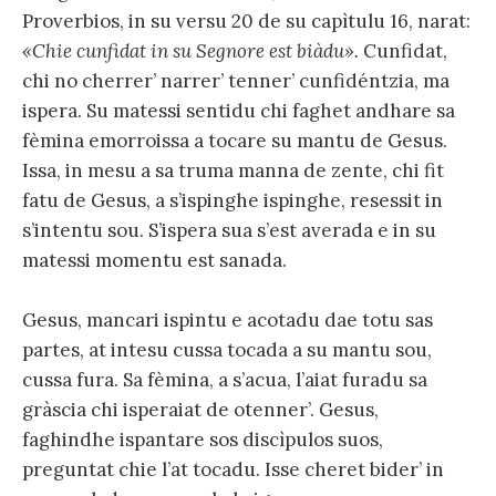
Proverbios, in su versu 20 de su capìtulu 16, narat:
«Chie cunfidat in su Segnore est biàdu».
Cunfidat,
chi no cherrer’ narrer’ tenner’ cunfidéntzia, ma
ispera. Su matessi sentidu chi faghet andhare sa
fèmina emorroissa a tocare su mantu de Gesus.
Issa, in mesu a sa truma manna de zente, chi fit
fatu de Gesus, a s’ispinghe ispinghe, resessit in
s’intentu sou. S’ispera sua s’est averada e in su
matessi momentu est sanada.
Gesus, mancari ispintu e acotadu dae totu sas
partes, at intesu cussa tocada a su mantu sou,
cussa fura. Sa fèmina, a s’acua, l’aiat furadu sa
gràscia chi isperaiat de otenner’. Gesus,
faghindhe ispantare sos discìpulos suos,
preguntat chie l’at tocadu. Isse cheret bider’ in