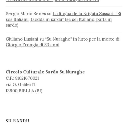
Sergio Mario Senes
su
La lingua della Brigata Sassari: “Si
ses Italianu, faedda in sardu” (se sei Italiano, parla in
sardo)
Giuliano Lusiani
su
“Su Nuraghe” in lutto per la morte di
Giorgio Frongia di 83 anni
Circolo Culturale Sardo Su Nuraghe
C.F.: 81021670021
via G. Galilei 11
13900 BIELLA (BI)
SU BANDU