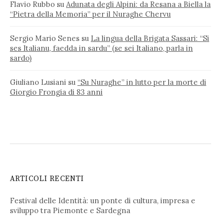
Flavio Rubbo
su
Adunata degli Alpini: da Resana a Biella la
“Pietra della Memoria” per il Nuraghe Chervu
Sergio Mario Senes
su
La lingua della Brigata Sassari: “Si
ses Italianu, faedda in sardu” (se sei Italiano, parla in
sardo)
Giuliano Lusiani
su
“Su Nuraghe” in lutto per la morte di
Giorgio Frongia di 83 anni
ARTICOLI RECENTI
Festival delle Identità: un ponte di cultura, impresa e
sviluppo tra Piemonte e Sardegna