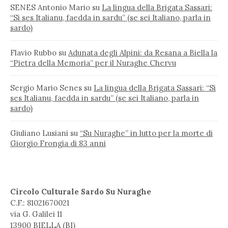
SENES Antonio Mario
su
La lingua della Brigata Sassari:
“Si ses Italianu, faedda in sardu” (se sei Italiano, parla in
sardo)
Flavio Rubbo
su
Adunata degli Alpini: da Resana a Biella la
“Pietra della Memoria” per il Nuraghe Chervu
Sergio Mario Senes
su
La lingua della Brigata Sassari: “Si
ses Italianu, faedda in sardu” (se sei Italiano, parla in
sardo)
Giuliano Lusiani
su
“Su Nuraghe” in lutto per la morte di
Giorgio Frongia di 83 anni
Circolo Culturale Sardo Su Nuraghe
C.F.: 81021670021
via G. Galilei 11
13900 BIELLA (BI)