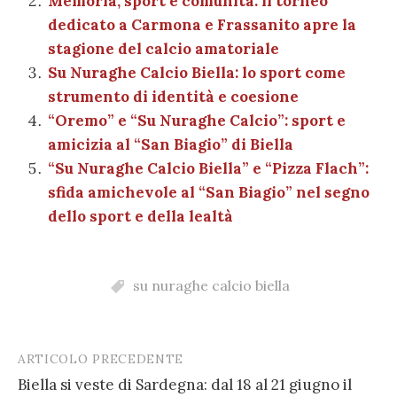
Memoria, sport e comunità: il torneo
o
p
di
dedicato a Carmona e Frassanito apre la
k
stagione del calcio amatoriale
Su Nuraghe Calcio Biella: lo sport come
strumento di identità e coesione
“Oremo” e “Su Nuraghe Calcio”: sport e
amicizia al “San Biagio” di Biella
“Su Nuraghe Calcio Biella” e “Pizza Flach”:
sfida amichevole al “San Biagio” nel segno
dello sport e della lealtà
su nuraghe calcio biella
ARTICOLO PRECEDENTE
Post
Biella si veste di Sardegna: dal 18 al 21 giugno il
navigation