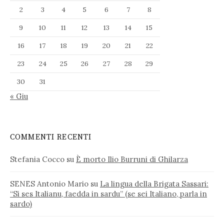
2
3
4
5
6
7
8
9
10
11
12
13
14
15
16
17
18
19
20
21
22
23
24
25
26
27
28
29
30
31
« Giu
COMMENTI RECENTI
Stefania Cocco
su
È morto Ilio Burruni di Ghilarza
SENES Antonio Mario
su
La lingua della Brigata Sassari:
“Si ses Italianu, faedda in sardu” (se sei Italiano, parla in
sardo)