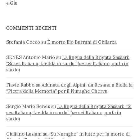
« Giu
COMMENTI RECENTI
Stefania Cocco
su
È morto Ilio Burruni di Ghilarza
SENES Antonio Mario
su
La lingua della Brigata Sassari:
“Si ses Italianu, faedda in sardu” (se sei Italiano, parla in
sardo)
Flavio Rubbo
su
Adunata degli Alpini: da Resana a Biella la
“Pietra della Memoria” per il Nuraghe Chervu
Sergio Mario Senes
su
La lingua della Brigata Sassari: “Si
ses Italianu, faedda in sardu” (se sei Italiano, parla in
sardo)
Giuliano Lusiani
su
“Su Nuraghe” in lutto per la morte di