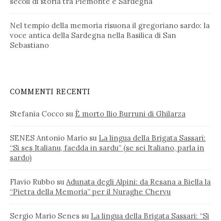
secoli di storia tra Piemonte e Sardegna
Nel tempio della memoria risuona il gregoriano sardo: la
voce antica della Sardegna nella Basilica di San
Sebastiano
COMMENTI RECENTI
Stefania Cocco
su
È morto Ilio Burruni di Ghilarza
SENES Antonio Mario
su
La lingua della Brigata Sassari:
“Si ses Italianu, faedda in sardu” (se sei Italiano, parla in
sardo)
Flavio Rubbo
su
Adunata degli Alpini: da Resana a Biella la
“Pietra della Memoria” per il Nuraghe Chervu
Sergio Mario Senes
su
La lingua della Brigata Sassari: “Si