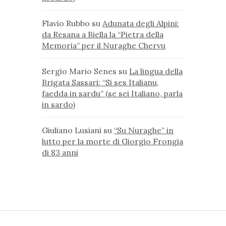
Flavio Rubbo
su
Adunata degli Alpini:
da Resana a Biella la “Pietra della
Memoria” per il Nuraghe Chervu
Sergio Mario Senes
su
La lingua della
Brigata Sassari: “Si ses Italianu,
faedda in sardu” (se sei Italiano, parla
in sardo)
Giuliano Lusiani
su
“Su Nuraghe” in
lutto per la morte di Giorgio Frongia
di 83 anni