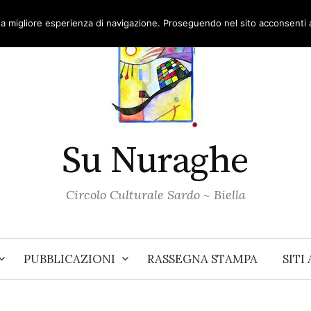
una migliore esperienza di navigazione. Proseguendo nel sito acconsenti al
Su Nuraghe
Circolo Culturale Sardo ~ Biella
PUBBLICAZIONI
RASSEGNA STAMPA
SITI