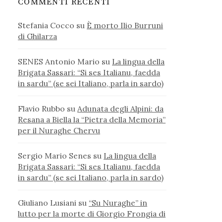
COMMENTI RECENTI
Stefania Cocco
su
È morto Ilio Burruni
di Ghilarza
SENES Antonio Mario
su
La lingua della
Brigata Sassari: “Si ses Italianu, faedda
in sardu” (se sei Italiano, parla in sardo)
Flavio Rubbo
su
Adunata degli Alpini: da
Resana a Biella la “Pietra della Memoria”
per il Nuraghe Chervu
Sergio Mario Senes
su
La lingua della
Brigata Sassari: “Si ses Italianu, faedda
in sardu” (se sei Italiano, parla in sardo)
Giuliano Lusiani
su
“Su Nuraghe” in
lutto per la morte di Giorgio Frongia di