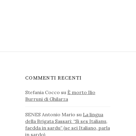
COMMENTI RECENTI
Stefania Cocco
su
È morto Ilio
Burruni di Ghilarza
SENES Antonio Mario
su
La lingua
della Brigata Sassari: “Si ses Italianu,
faedda in sardu” (se sei Italiano, parla
in sardo)