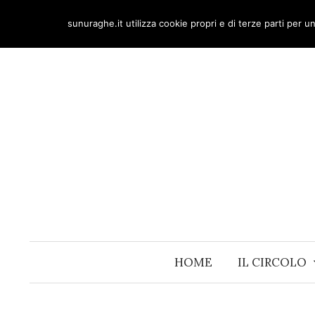
Skip
sunuraghe.it utilizza cookie propri e di terze parti per 
to
content
HOME
IL CIRCOLO