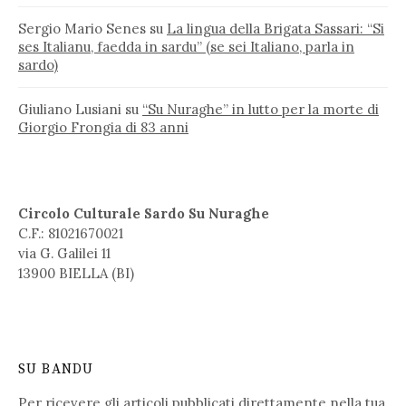
Sergio Mario Senes
su
La lingua della Brigata Sassari: “Si
ses Italianu, faedda in sardu” (se sei Italiano, parla in
sardo)
Giuliano Lusiani
su
“Su Nuraghe” in lutto per la morte di
Giorgio Frongia di 83 anni
Circolo Culturale Sardo Su Nuraghe
C.F.: 81021670021
via G. Galilei 11
13900 BIELLA (BI)
SU BANDU
Per ricevere gli articoli pubblicati direttamente nella tua