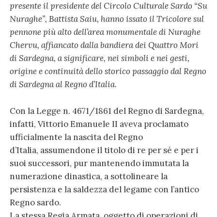
presente il presidente del Circolo Culturale
S
ardo “
Su
Nuraghe
”, Battista Saiu, hanno issato il Tricolore sul
pennone più alto dell’area monumentale di Nuraghe
Chervu, affiancato dalla bandiera dei Quattro Mori
di Sardegna
,
a significare
,
nei simboli e nei gesti
,
origine e continuità dello storico passaggio dal Regno
di Sardegna al Regno d’Italia.
Con la Legge n. 4671/1861 del Regno di Sardegna,
infatti, Vittorio Emanuele II aveva proclamato
ufficialmente la nascita del Regno
d’Italia, assumendone il titolo di re per sé e per i
suoi successori, pur mantenendo immutata la
numerazione dinastica, a sottolineare la
persistenza e la saldezza del legame con l’antico
Regno sardo.
La stessa Regia Armata, oggetto di operazioni di