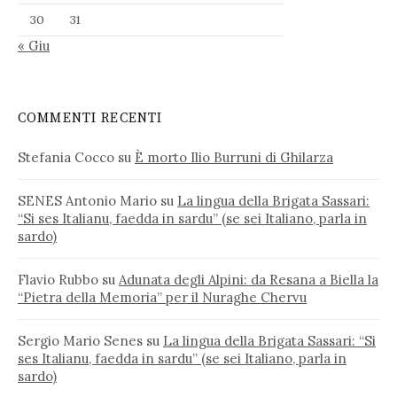
30
31
« Giu
COMMENTI RECENTI
Stefania Cocco
su
È morto Ilio Burruni di Ghilarza
SENES Antonio Mario
su
La lingua della Brigata Sassari:
“Si ses Italianu, faedda in sardu” (se sei Italiano, parla in
sardo)
Flavio Rubbo
su
Adunata degli Alpini: da Resana a Biella la
“Pietra della Memoria” per il Nuraghe Chervu
Sergio Mario Senes
su
La lingua della Brigata Sassari: “Si
ses Italianu, faedda in sardu” (se sei Italiano, parla in
sardo)