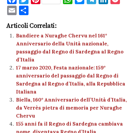
a
w
nt
h
es
el
n
o
E
C
c
it
er
at
se
e
k
c
m
o
e
te
es
s
n
gr
e
k
Articoli Correlati:
ai
n
b
r
t
A
g
a
dI
et
Bandiere a Nuraghe Chervu nel 161°
l
di
Anniversario della Unità nazionale,
o
p
er
m
n
vi
passaggio dal Regno di Sardegna al Regno
o
p
di
d’Italia
k
17 marzo 2020, Festa nazionale: 159°
anniversario del passaggio dal Regno di
Sardegna al Regno d’Italia, alla Repubblica
Italiana
Biella, 160° Anniversario dell’Unità d’Italia,
da Verrès pietra di memoria per Nuraghe
Chervu
155 anni fa il Regno di Sardegna cambiava
nome, diventava Regno d’Italia