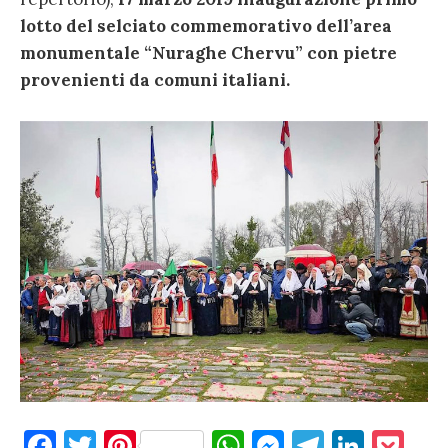
lotto del selciato commemorativo dell’area
monumentale “Nuraghe Chervu” con pietre
provenienti da comuni italiani.
F
T
Pi
W
M
T
Li
P