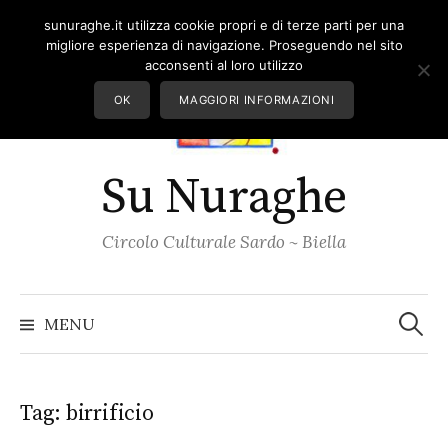
Skip
sunuraghe.it utilizza cookie propri e di terze parti per una
to
migliore esperienza di navigazione. Proseguendo nel sito
content
acconsenti al loro utilizzo
OK
MAGGIORI INFORMAZIONI
Su Nuraghe
Circolo Culturale Sardo ~ Biella
Ricerc
per:
MENU
Tag:
birrificio