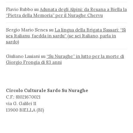
Flavio Rubbo
su
Adunata degli Alpini: da Resana a Biella la
“Pietra della Memoria” per il Nuraghe Chervu
Sergio Mario Senes
su
La lingua della Brigata Sassari: “Si
ses Italianu, faedda in sardu” (se sei Italiano, parla in
sardo)
Giuliano Lusiani
su
“Su Nuraghe” in lutto per la morte di
Giorgio Frongia di 83 anni
Circolo Culturale Sardo Su Nuraghe
C.F.: 81021670021
via G. Galilei 11
13900 BIELLA (BI)