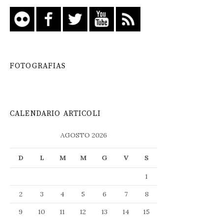
FOTOGRAFIAS
CALENDARIO ARTICOLI
AGOSTO 2026
D
L
M
M
G
V
S
1
2
3
4
5
6
7
8
9
10
11
12
13
14
15