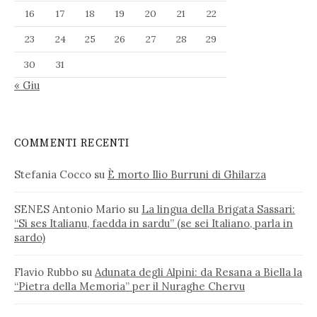
16
17
18
19
20
21
22
23
24
25
26
27
28
29
30
31
« Giu
COMMENTI RECENTI
Stefania Cocco
su
È morto Ilio Burruni di Ghilarza
SENES Antonio Mario
su
La lingua della Brigata Sassari:
“Si ses Italianu, faedda in sardu” (se sei Italiano, parla in
sardo)
Flavio Rubbo
su
Adunata degli Alpini: da Resana a Biella la
“Pietra della Memoria” per il Nuraghe Chervu