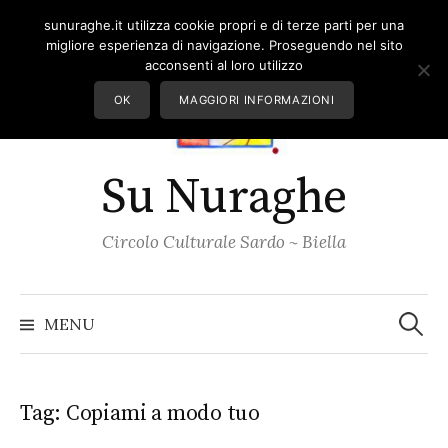
Skip
sunuraghe.it utilizza cookie propri e di terze parti per una
to
migliore esperienza di navigazione. Proseguendo nel sito
content
acconsenti al loro utilizzo
OK
MAGGIORI INFORMAZIONI
Su Nuraghe
Circolo Culturale Sardo ~ Biella
Ricerc
per:
MENU
Tag:
Copiami a modo tuo