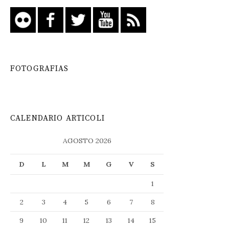
FOTOGRAFIAS
CALENDARIO ARTICOLI
AGOSTO 2026
D
L
M
M
G
V
S
1
2
3
4
5
6
7
8
9
10
11
12
13
14
15