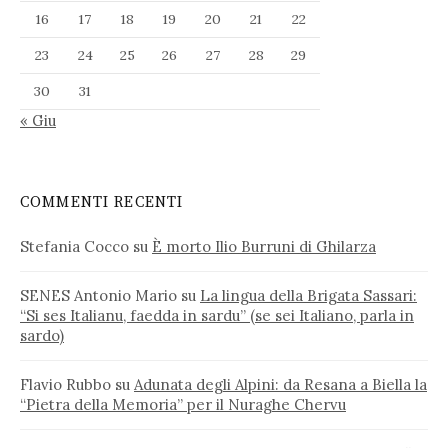
16
17
18
19
20
21
22
23
24
25
26
27
28
29
30
31
« Giu
COMMENTI RECENTI
Stefania Cocco
su
È morto Ilio Burruni di Ghilarza
SENES Antonio Mario
su
La lingua della Brigata Sassari:
“Si ses Italianu, faedda in sardu” (se sei Italiano, parla in
sardo)
Flavio Rubbo
su
Adunata degli Alpini: da Resana a Biella la
“Pietra della Memoria” per il Nuraghe Chervu