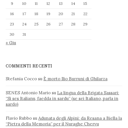
9
10
11
12
13
14
15
16
17
18
19
20
21
22
23
24
25
26
27
28
29
30
31
« Giu
COMMENTI RECENTI
Stefania Cocco
su
È morto Ilio Burruni di Ghilarza
SENES Antonio Mario
su
La lingua della Brigata Sassari:
“Si ses Italianu, faedda in sardu” (se sei Italiano, parla in
sardo)
Flavio Rubbo
su
Adunata degli Alpini: da Resana a Biella la
“Pietra della Memoria” per il Nuraghe Chervu