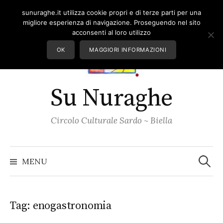
Skip
sunuraghe.it utilizza cookie propri e di terze parti per una
to
migliore esperienza di navigazione. Proseguendo nel sito
content
acconsenti al loro utilizzo
OK
MAGGIORI INFORMAZIONI
Su Nuraghe
Circolo Culturale Sardo ~ Biella
Ricerc
per:
MENU
Tag:
enogastronomia