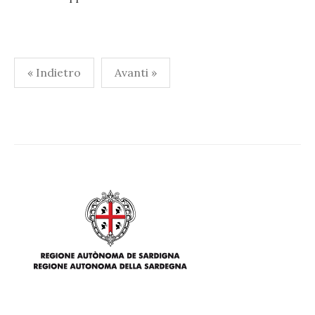
Paginazione
« Indietro
Avanti »
degli
articoli