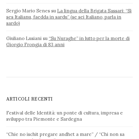
Sergio Mario Senes
su
La lingua della Brigata Sassari: “Si
ses Italianu, faedda in sardu” (se sei Italiano, parla in
sardo)
Giuliano Lusiani
su
“Su Nuraghe” in lutto per la morte di
Giorgio Frongia di 83 anni
ARTICOLI RECENTI
Festival delle Identità: un ponte di cultura, impresa e
sviluppo tra Piemonte e Sardegna
“Chie no ischit pregare andhet a mare” / “Chi non sa