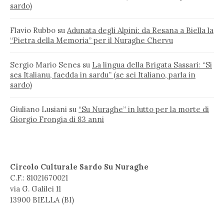
sardo)
Flavio Rubbo
su
Adunata degli Alpini: da Resana a Biella la
“Pietra della Memoria” per il Nuraghe Chervu
Sergio Mario Senes
su
La lingua della Brigata Sassari: “Si
ses Italianu, faedda in sardu” (se sei Italiano, parla in
sardo)
Giuliano Lusiani
su
“Su Nuraghe” in lutto per la morte di
Giorgio Frongia di 83 anni
Circolo Culturale Sardo Su Nuraghe
C.F.: 81021670021
via G. Galilei 11
13900 BIELLA (BI)