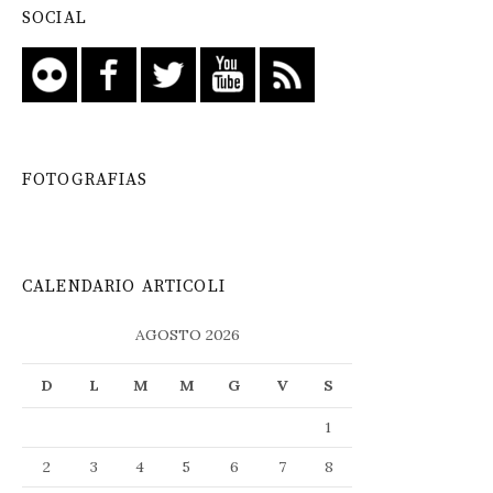
SOCIAL
FOTOGRAFIAS
CALENDARIO ARTICOLI
AGOSTO 2026
D
L
M
M
G
V
S
1
2
3
4
5
6
7
8