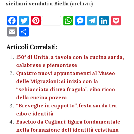
siciliani venduti a Biella
(archivio)
F
T
Pi
W
M
T
Li
P
a
w
nt
h
es
el
n
o
E
C
c
it
er
at
se
e
k
c
m
o
e
te
es
s
n
gr
e
k
Articoli Correlati:
ai
n
b
r
t
A
g
a
dI
et
150° di Unità, a tavola con la cucina sarda,
l
di
calabrese e piemontese
o
p
er
m
n
vi
Quattro nuovi appuntamenti al Museo
o
p
di
delle Migrazioni: si inizia con la
k
“schiacciata di uva fragola”, cibo ricco
della cucina povera
“Breveghe in cappotto”, festa sarda tra
cibo e identità
Eusebio da Cagliari: figura fondamentale
nella formazione dell’identità cristiana