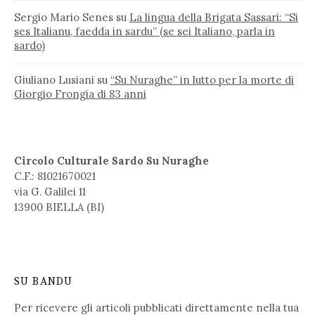
Sergio Mario Senes
su
La lingua della Brigata Sassari: “Si
ses Italianu, faedda in sardu” (se sei Italiano, parla in
sardo)
Giuliano Lusiani
su
“Su Nuraghe” in lutto per la morte di
Giorgio Frongia di 83 anni
Circolo Culturale Sardo Su Nuraghe
C.F.: 81021670021
via G. Galilei 11
13900 BIELLA (BI)
SU BANDU
Per ricevere gli articoli pubblicati direttamente nella tua