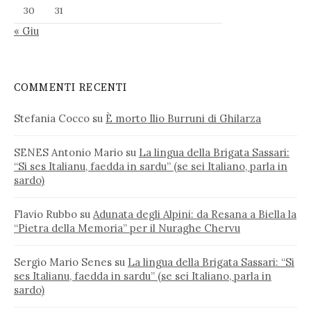
30
31
« Giu
COMMENTI RECENTI
Stefania Cocco
su
È morto Ilio Burruni di Ghilarza
SENES Antonio Mario
su
La lingua della Brigata Sassari:
“Si ses Italianu, faedda in sardu” (se sei Italiano, parla in
sardo)
Flavio Rubbo
su
Adunata degli Alpini: da Resana a Biella la
“Pietra della Memoria” per il Nuraghe Chervu
Sergio Mario Senes
su
La lingua della Brigata Sassari: “Si
ses Italianu, faedda in sardu” (se sei Italiano, parla in
sardo)