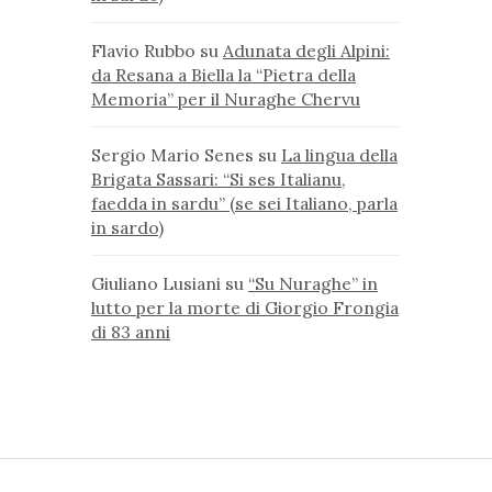
Flavio Rubbo
su
Adunata degli Alpini:
da Resana a Biella la “Pietra della
Memoria” per il Nuraghe Chervu
Sergio Mario Senes
su
La lingua della
Brigata Sassari: “Si ses Italianu,
faedda in sardu” (se sei Italiano, parla
in sardo)
Giuliano Lusiani
su
“Su Nuraghe” in
lutto per la morte di Giorgio Frongia
di 83 anni