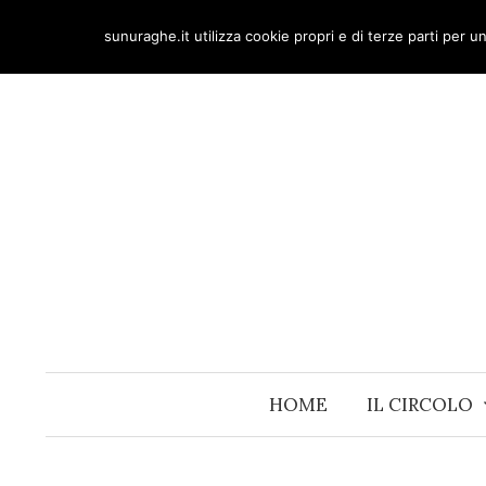
Skip
sunuraghe.it utilizza cookie propri e di terze parti per 
to
content
HOME
IL CIRCOLO