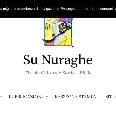
una migliore esperienza di navigazione. Proseguendo nel sito acconsenti al
Su Nuraghe
Circolo Culturale Sardo ~ Biella
PUBBLICAZIONI
RASSEGNA STAMPA
SITI