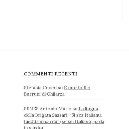
COMMENTI RECENTI
Stefania Cocco
su
È morto Ilio
Burruni di Ghilarza
SENES Antonio Mario
su
La lingua
della Brigata Sassari: “Si ses Italianu,
faedda in sardu” (se sei Italiano, parla
in sardo)