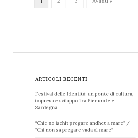
1
2
3
Avanti »
degli
articoli
ARTICOLI RECENTI
Festival delle Identità: un ponte di cultura,
impresa e sviluppo tra Piemonte e
Sardegna
“Chie no ischit pregare andhet a mare” /
“Chi non sa pregare vada al mare”