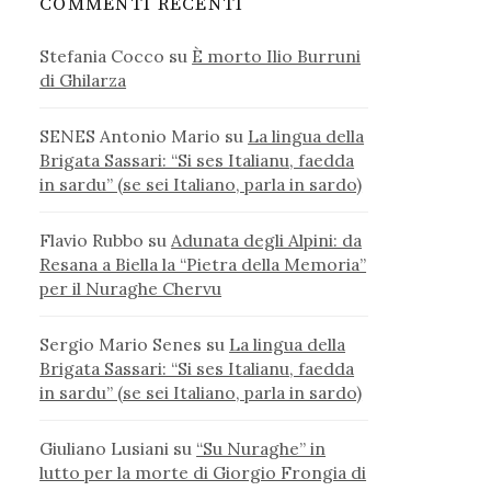
COMMENTI RECENTI
Stefania Cocco
su
È morto Ilio Burruni
di Ghilarza
SENES Antonio Mario
su
La lingua della
Brigata Sassari: “Si ses Italianu, faedda
in sardu” (se sei Italiano, parla in sardo)
Flavio Rubbo
su
Adunata degli Alpini: da
Resana a Biella la “Pietra della Memoria”
per il Nuraghe Chervu
Sergio Mario Senes
su
La lingua della
Brigata Sassari: “Si ses Italianu, faedda
in sardu” (se sei Italiano, parla in sardo)
Giuliano Lusiani
su
“Su Nuraghe” in
lutto per la morte di Giorgio Frongia di