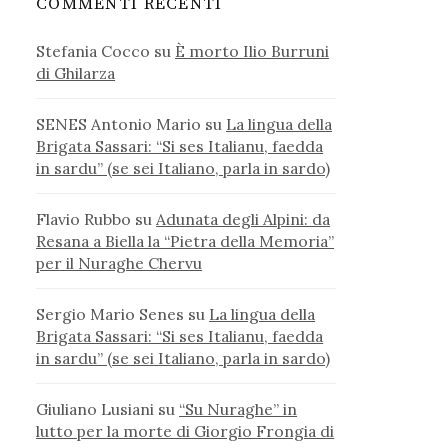
COMMENTI RECENTI
Stefania Cocco
su
È morto Ilio Burruni
di Ghilarza
SENES Antonio Mario
su
La lingua della
Brigata Sassari: “Si ses Italianu, faedda
in sardu” (se sei Italiano, parla in sardo)
Flavio Rubbo
su
Adunata degli Alpini: da
Resana a Biella la “Pietra della Memoria”
per il Nuraghe Chervu
Sergio Mario Senes
su
La lingua della
Brigata Sassari: “Si ses Italianu, faedda
in sardu” (se sei Italiano, parla in sardo)
Giuliano Lusiani
su
“Su Nuraghe” in
lutto per la morte di Giorgio Frongia di