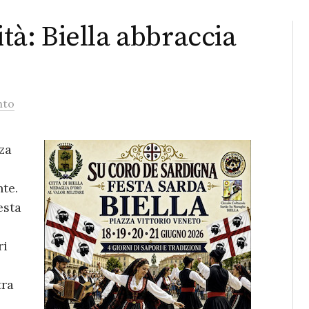
ità: Biella abbraccia
nto
za
te.
esta
ri
tra