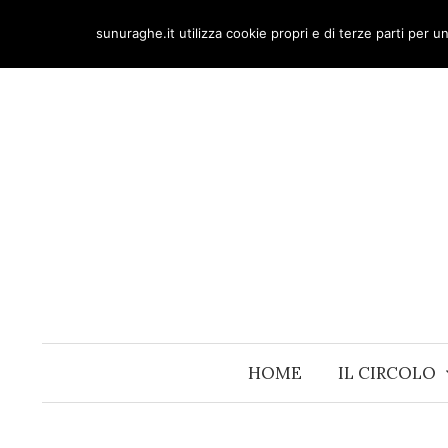
Skip
sunuraghe.it utilizza cookie propri e di terze parti per 
to
content
HOME
IL CIRCOLO