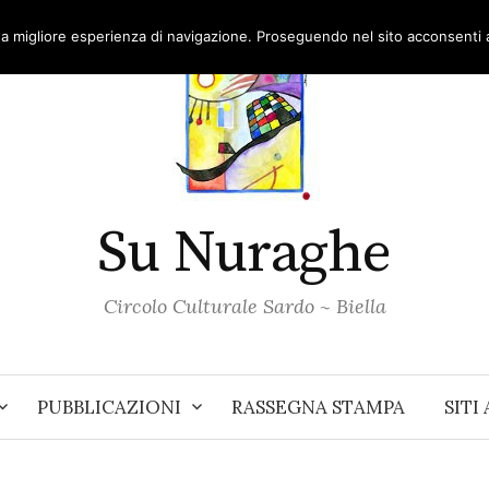
una migliore esperienza di navigazione. Proseguendo nel sito acconsenti al
Su Nuraghe
Circolo Culturale Sardo ~ Biella
PUBBLICAZIONI
RASSEGNA STAMPA
SITI