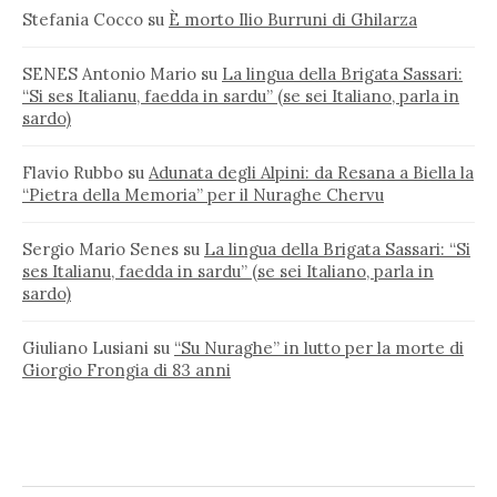
Stefania Cocco
su
È morto Ilio Burruni di Ghilarza
SENES Antonio Mario
su
La lingua della Brigata Sassari:
“Si ses Italianu, faedda in sardu” (se sei Italiano, parla in
sardo)
Flavio Rubbo
su
Adunata degli Alpini: da Resana a Biella la
“Pietra della Memoria” per il Nuraghe Chervu
Sergio Mario Senes
su
La lingua della Brigata Sassari: “Si
ses Italianu, faedda in sardu” (se sei Italiano, parla in
sardo)
Giuliano Lusiani
su
“Su Nuraghe” in lutto per la morte di
Giorgio Frongia di 83 anni