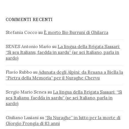
COMMENTI RECENTI
Stefania Cocco
su
È morto Ilio Burruni di Ghilarza
SENES Antonio Mario
su
La lingua della Brigata Sassari:
“Si ses Italianu, faedda in sardu” (se sei Italiano, parla in
sardo)
Flavio Rubbo
su
Adunata degli Alpini: da Resana a Biella la
“Pietra della Memoria” per il Nuraghe Chervu
Sergio Mario Senes
su
La lingua della Brigata Sassari: “Si
ses Italianu, faedda in sardu” (se sei Italiano, parla in
sardo)
Giuliano Lusiani
su
“Su Nuraghe” in lutto per la morte di
Giorgio Frongia di 83 anni