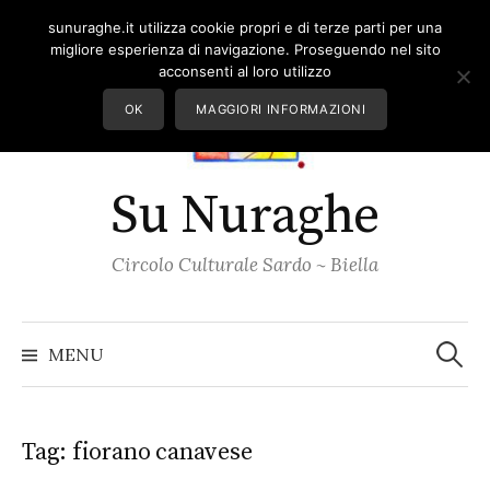
Skip
sunuraghe.it utilizza cookie propri e di terze parti per una
to
migliore esperienza di navigazione. Proseguendo nel sito
content
acconsenti al loro utilizzo
OK
MAGGIORI INFORMAZIONI
Su Nuraghe
Circolo Culturale Sardo ~ Biella
Ricerc
per:
MENU
Tag:
fiorano canavese