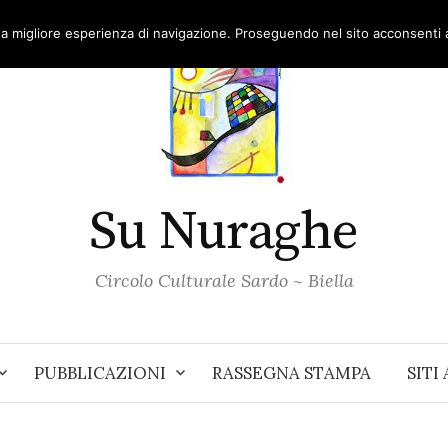
una migliore esperienza di navigazione. Proseguendo nel sito acconsenti al
Su Nuraghe
Circolo Culturale Sardo ~ Biella
PUBBLICAZIONI
RASSEGNA STAMPA
SITI