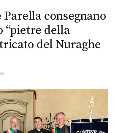
e Parella consegnano
o “pietre della
stricato del Nuraghe
to