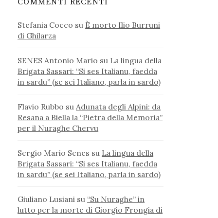
COMMENTI RECENTI
Stefania Cocco
su
È morto Ilio Burruni
di Ghilarza
SENES Antonio Mario
su
La lingua della
Brigata Sassari: “Si ses Italianu, faedda
in sardu” (se sei Italiano, parla in sardo)
Flavio Rubbo
su
Adunata degli Alpini: da
Resana a Biella la “Pietra della Memoria”
per il Nuraghe Chervu
Sergio Mario Senes
su
La lingua della
Brigata Sassari: “Si ses Italianu, faedda
in sardu” (se sei Italiano, parla in sardo)
Giuliano Lusiani
su
“Su Nuraghe” in
lutto per la morte di Giorgio Frongia di