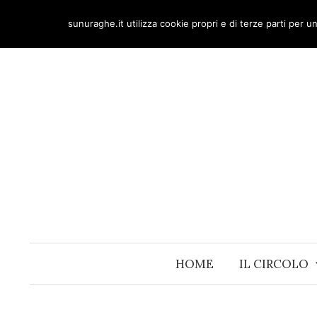
Skip
sunuraghe.it utilizza cookie propri e di terze parti per 
to
content
HOME
IL CIRCOLO