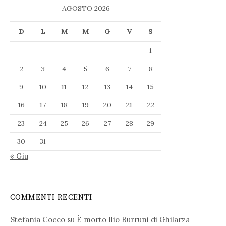
AGOSTO 2026
D
L
M
M
G
V
S
1
2
3
4
5
6
7
8
9
10
11
12
13
14
15
16
17
18
19
20
21
22
23
24
25
26
27
28
29
30
31
« Giu
COMMENTI RECENTI
Stefania Cocco
su
È morto Ilio Burruni di Ghilarza