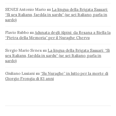
SENES Antonio Mario
su
La lingua della Brigata Sassari:
“Si ses Italianu, faedda in sardu” (se sei Italiano, parla in
sardo)
Flavio Rubbo
su
Adunata degli Alpini: da Resana a Biella la
“Pietra della Memoria” per il Nuraghe Chervu
Sergio Mario Senes
su
La lingua della Brigata Sassari: “Si
ses Italianu, faedda in sardu” (se sei Italiano, parla in
sardo)
Giuliano Lusiani
su
“Su Nuraghe” in lutto per la morte di
Giorgio Frongia di 83 anni