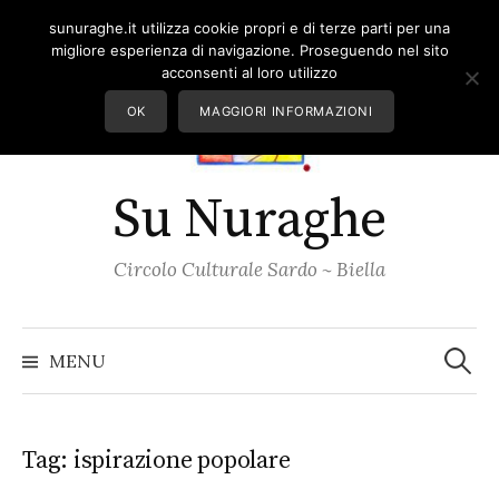
Skip
sunuraghe.it utilizza cookie propri e di terze parti per una
to
migliore esperienza di navigazione. Proseguendo nel sito
content
acconsenti al loro utilizzo
OK
MAGGIORI INFORMAZIONI
Su Nuraghe
Circolo Culturale Sardo ~ Biella
Ricerc
per:
MENU
Tag:
ispirazione popolare