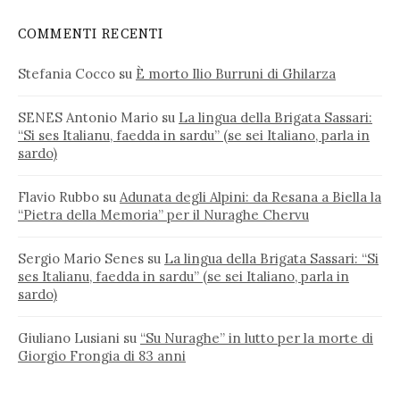
COMMENTI RECENTI
Stefania Cocco
su
È morto Ilio Burruni di Ghilarza
SENES Antonio Mario
su
La lingua della Brigata Sassari:
“Si ses Italianu, faedda in sardu” (se sei Italiano, parla in
sardo)
Flavio Rubbo
su
Adunata degli Alpini: da Resana a Biella la
“Pietra della Memoria” per il Nuraghe Chervu
Sergio Mario Senes
su
La lingua della Brigata Sassari: “Si
ses Italianu, faedda in sardu” (se sei Italiano, parla in
sardo)
Giuliano Lusiani
su
“Su Nuraghe” in lutto per la morte di
Giorgio Frongia di 83 anni