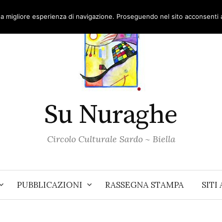
una migliore esperienza di navigazione. Proseguendo nel sito acconsenti al
Su Nuraghe
Circolo Culturale Sardo ~ Biella
PUBBLICAZIONI
RASSEGNA STAMPA
SITI