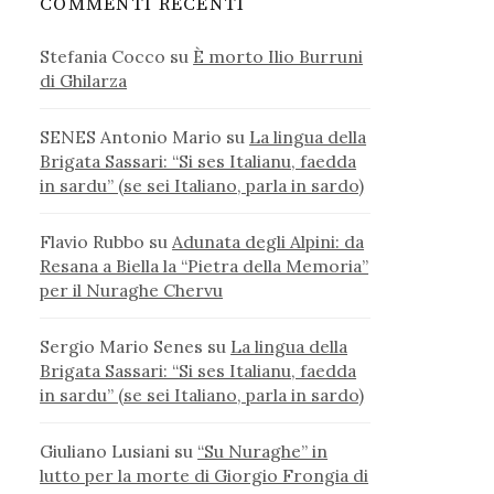
COMMENTI RECENTI
Stefania Cocco
su
È morto Ilio Burruni
di Ghilarza
SENES Antonio Mario
su
La lingua della
Brigata Sassari: “Si ses Italianu, faedda
in sardu” (se sei Italiano, parla in sardo)
Flavio Rubbo
su
Adunata degli Alpini: da
Resana a Biella la “Pietra della Memoria”
per il Nuraghe Chervu
Sergio Mario Senes
su
La lingua della
Brigata Sassari: “Si ses Italianu, faedda
in sardu” (se sei Italiano, parla in sardo)
Giuliano Lusiani
su
“Su Nuraghe” in
lutto per la morte di Giorgio Frongia di