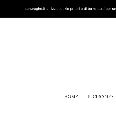
Skip
sunuraghe.it utilizza cookie propri e di terze parti per 
to
content
HOME
IL CIRCOLO