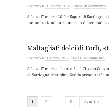
/
Inserito
il
20 Marzo 2012
Nessun commento
Sabato 17 marzo 2012 – Sapori di Sardegna a 
momento fondante – un caso di neotradizion
Maltagliati dolci di Forlì,
/
Inserito
il
11 Marzo 2012
Nessun commento
Sabato 17 marzo, alle ore 21, al Circolo Su N
di Sardegna. Mariolina Zedda presenterà una 
Paginazione
1
2
…
8
Avanti »