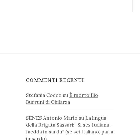
COMMENTI RECENTI
Stefania Cocco
su
È morto Ilio
Burruni di Ghilarza
SENES Antonio Mario
su
La lingua
della Brigata Sassari: “Si ses Italianu,
faedda in sardu” (se sei Italiano, parla
in sardo)