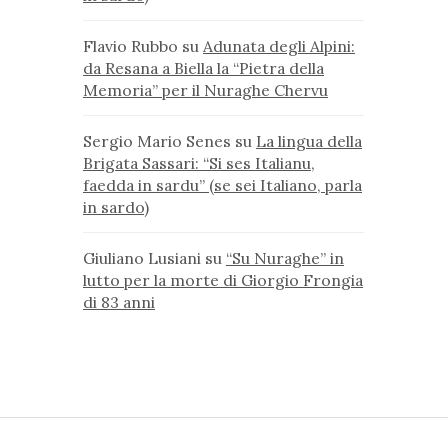
Flavio Rubbo
su
Adunata degli Alpini:
da Resana a Biella la “Pietra della
Memoria” per il Nuraghe Chervu
Sergio Mario Senes
su
La lingua della
Brigata Sassari: “Si ses Italianu,
faedda in sardu” (se sei Italiano, parla
in sardo)
Giuliano Lusiani
su
“Su Nuraghe” in
lutto per la morte di Giorgio Frongia
di 83 anni