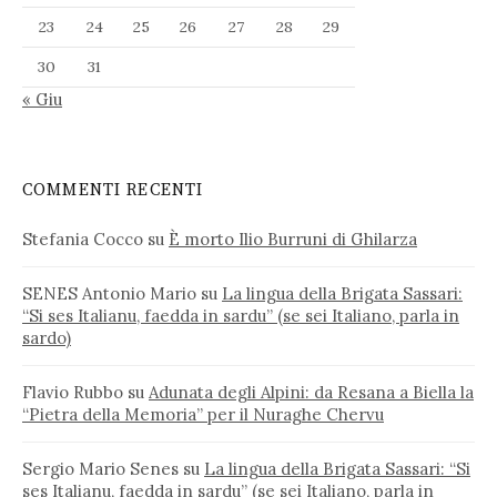
23
24
25
26
27
28
29
30
31
« Giu
COMMENTI RECENTI
Stefania Cocco
su
È morto Ilio Burruni di Ghilarza
SENES Antonio Mario
su
La lingua della Brigata Sassari:
“Si ses Italianu, faedda in sardu” (se sei Italiano, parla in
sardo)
Flavio Rubbo
su
Adunata degli Alpini: da Resana a Biella la
“Pietra della Memoria” per il Nuraghe Chervu
Sergio Mario Senes
su
La lingua della Brigata Sassari: “Si
ses Italianu, faedda in sardu” (se sei Italiano, parla in