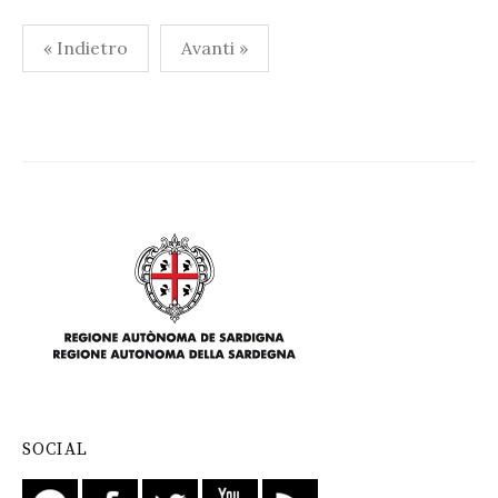
Paginazione
« Indietro
Avanti »
degli
articoli
SOCIAL