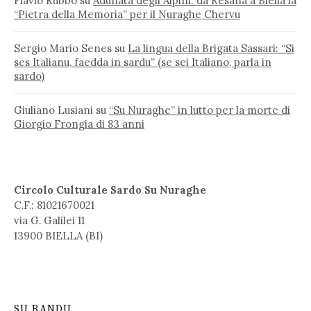
Flavio Rubbo
su
Adunata degli Alpini: da Resana a Biella la
“Pietra della Memoria” per il Nuraghe Chervu
Sergio Mario Senes
su
La lingua della Brigata Sassari: “Si
ses Italianu, faedda in sardu” (se sei Italiano, parla in
sardo)
Giuliano Lusiani
su
“Su Nuraghe” in lutto per la morte di
Giorgio Frongia di 83 anni
Circolo Culturale Sardo Su Nuraghe
C.F.: 81021670021
via G. Galilei 11
13900 BIELLA (BI)
SU BANDU