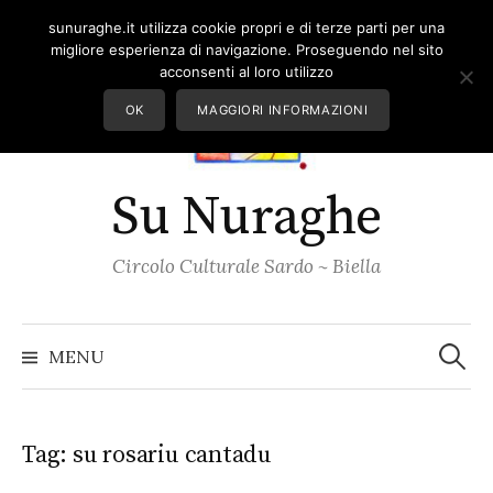
Skip
sunuraghe.it utilizza cookie propri e di terze parti per una
to
migliore esperienza di navigazione. Proseguendo nel sito
content
acconsenti al loro utilizzo
OK
MAGGIORI INFORMAZIONI
Su Nuraghe
Circolo Culturale Sardo ~ Biella
Ricerc
per:
MENU
Tag:
su rosariu cantadu