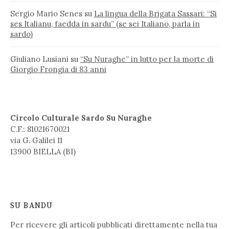
Sergio Mario Senes
su
La lingua della Brigata Sassari: “Si
ses Italianu, faedda in sardu” (se sei Italiano, parla in
sardo)
Giuliano Lusiani
su
“Su Nuraghe” in lutto per la morte di
Giorgio Frongia di 83 anni
Circolo Culturale Sardo Su Nuraghe
C.F.: 81021670021
via G. Galilei 11
13900 BIELLA (BI)
SU BANDU
Per ricevere gli articoli pubblicati direttamente nella tua