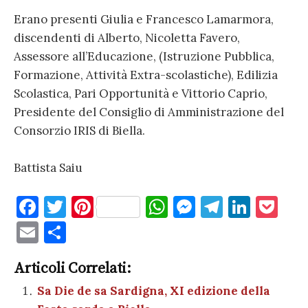
Erano presenti Giulia e Francesco Lamarmora,
discendenti di Alberto, Nicoletta Favero,
Assessore all’Educazione, (Istruzione Pubblica,
Formazione, Attività Extra-scolastiche), Edilizia
Scolastica, Pari Opportunità e Vittorio Caprio,
Presidente del Consiglio di Amministrazione del
Consorzio IRIS di Biella.
Battista Saiu
F
T
Pi
W
M
T
Li
P
a
w
nt
h
es
el
n
o
E
C
c
it
er
at
se
e
k
c
m
o
e
te
es
s
n
gr
e
k
Articoli Correlati:
ai
n
b
r
t
A
g
a
dI
et
Sa Die de sa Sardigna, XI edizione della
l
di