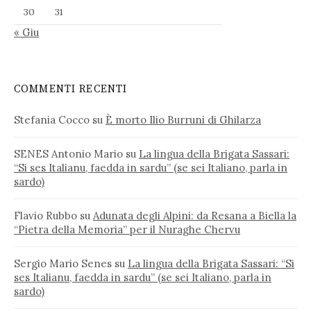
30
31
« Giu
COMMENTI RECENTI
Stefania Cocco
su
È morto Ilio Burruni di Ghilarza
SENES Antonio Mario
su
La lingua della Brigata Sassari:
“Si ses Italianu, faedda in sardu” (se sei Italiano, parla in
sardo)
Flavio Rubbo
su
Adunata degli Alpini: da Resana a Biella la
“Pietra della Memoria” per il Nuraghe Chervu
Sergio Mario Senes
su
La lingua della Brigata Sassari: “Si
ses Italianu, faedda in sardu” (se sei Italiano, parla in
sardo)