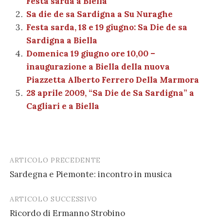
Festa sarda a Biella
o
p
er
m
n
vi
Sa die de sa Sardigna a Su Nuraghe
o
p
di
Festa sarda, 18 e 19 giugno: Sa Die de sa
k
Sardigna a Biella
Domenica 19 giugno ore 10,00 –
inaugurazione a Biella della nuova
Piazzetta Alberto Ferrero Della Marmora
28 aprile 2009, “Sa Die de Sa Sardigna” a
Cagliari e a Biella
ARTICOLO PRECEDENTE
Post
Sardegna e Piemonte: incontro in musica
navigation
ARTICOLO SUCCESSIVO
Ricordo di Ermanno Strobino