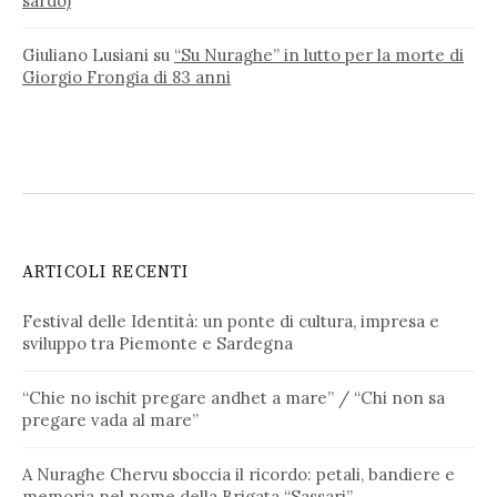
sardo)
Giuliano Lusiani
su
“Su Nuraghe” in lutto per la morte di
Giorgio Frongia di 83 anni
ARTICOLI RECENTI
Festival delle Identità: un ponte di cultura, impresa e
sviluppo tra Piemonte e Sardegna
“Chie no ischit pregare andhet a mare” / “Chi non sa
pregare vada al mare”
A Nuraghe Chervu sboccia il ricordo: petali, bandiere e
memoria nel nome della Brigata “Sassari”