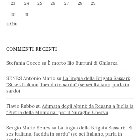
23
24
25
26
27
28
29
30
31
« Giu
COMMENTI RECENTI
Stefania Cocco
su
È morto Ilio Burruni di Ghilarza
SENES Antonio Mario
su
La lingua della Brigata Sassari:
“Si ses Italianu, faedda in sardu” (se sei Italiano, parla in
sardo)
Flavio Rubbo
su
Adunata degli Alpini: da Resana a Biella la
“Pietra della Memoria” per il Nuraghe Chervu
Sergio Mario Senes
su
La lingua della Brigata Sassari: “Si
ses Italianu, faedda in sardu” (se sei Italiano, parla in