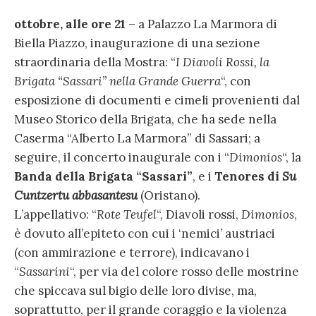
ottobre, alle ore 21
– a Palazzo La Marmora di
Biella Piazzo, inaugurazione di una sezione
straordinaria della Mostra: “
I Diavoli Rossi, la
Brigata “Sassari” nella Grande Guerra
“, con
esposizione di documenti e cimeli provenienti dal
Museo Storico della Brigata, che ha sede nella
Caserma “Alberto La Marmora” di Sassari; a
seguire, il concerto inaugurale con i “
Dimonios
“, la
Banda della Brigata “Sassari”
, e i
Tenores di
Su
Cuntzertu abbasantesu
(Oristano).
L’appellativo: “
Rote Teufel
“, Diavoli rossi,
Dimonios
,
è dovuto all’epiteto con cui i ‘nemici’ austriaci
(con ammirazione e terrore), indicavano i
“
Sassarini
“, per via del colore rosso delle mostrine
che spiccava sul bigio delle loro divise, ma,
soprattutto, per il grande coraggio e la violenza