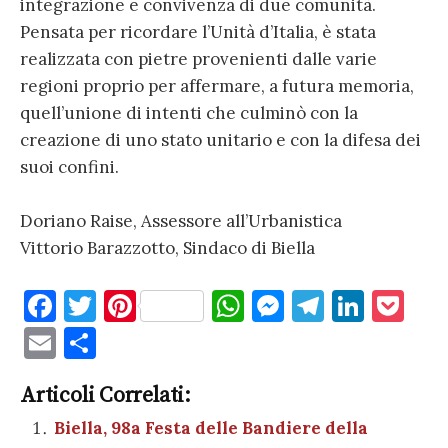
integrazione e convivenza di due comunità.
Pensata per ricordare l’Unità d’Italia, è stata
realizzata con pietre provenienti dalle varie
regioni proprio per affermare, a futura memoria,
quell’unione di intenti che culminò con la
creazione di uno stato unitario e con la difesa dei
suoi confini.
Doriano Raise, Assessore all’Urbanistica
Vittorio Barazzotto, Sindaco di Biella
F
T
Pi
W
M
T
Li
P
a
w
nt
h
es
el
n
o
E
C
c
it
er
at
se
e
k
c
m
o
e
te
es
s
n
gr
e
k
Articoli Correlati:
ai
n
b
r
t
A
g
a
dI
et
Biella, 98a Festa delle Bandiere della
l
di