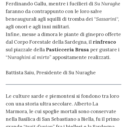
Ferdinando Gallu, mentre i fucilieri di
Su Nuraghe
faranno da contrappunto con le loro salve
beneaugurali agli squilli di tromba dei “
Sassarini
“,
agli onori e agli inni militari.
Infine, messe a dimora le piante di ginepro offerte
dal Corpo Forestale della Sardegna, il
rinfresco
sul piazzale della
Pasticceria Brusa
per gustare i
“
Nuraghini al mirto
” appositamente realizzati.
Battista Saiu, Presidente di Su Nuraghe
Le culture sarde e piemontesi si fondono tra loro
con una storia ultra secolare. Alberto La
Marmora, le cui spoglie mortali sono conservate
nella Basilica di San Sebastiano a Biella, fu il primo
grande “
trait d’union
” fra i biellesi e la Sardegna.