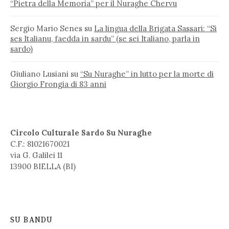
“Pietra della Memoria” per il Nuraghe Chervu
Sergio Mario Senes
su
La lingua della Brigata Sassari: “Si
ses Italianu, faedda in sardu” (se sei Italiano, parla in
sardo)
Giuliano Lusiani
su
“Su Nuraghe” in lutto per la morte di
Giorgio Frongia di 83 anni
Circolo Culturale Sardo Su Nuraghe
C.F.: 81021670021
via G. Galilei 11
13900 BIELLA (BI)
SU BANDU