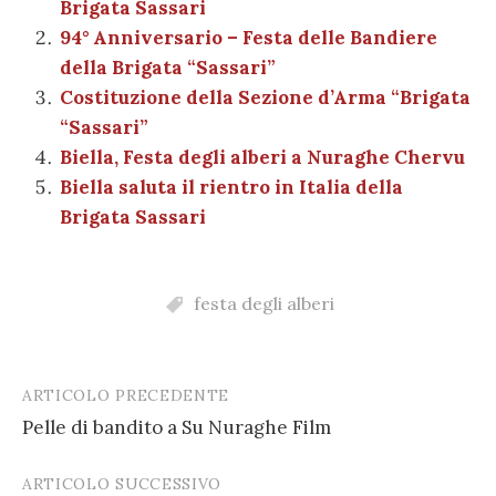
Brigata Sassari
o
p
er
m
n
vi
94° Anniversario – Festa delle Bandiere
o
p
di
della Brigata “Sassari”
k
Costituzione della Sezione d’Arma “Brigata
“Sassari”
Biella, Festa degli alberi a Nuraghe Chervu
Biella saluta il rientro in Italia della
Brigata Sassari
festa degli alberi
ARTICOLO PRECEDENTE
Post
Pelle di bandito a Su Nuraghe Film
navigation
ARTICOLO SUCCESSIVO