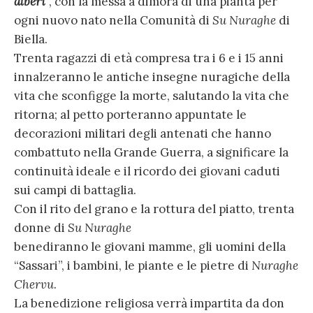
alberi
“, con la messa a dimora di una pianta per
ogni nuovo nato nella Comunità di
Su Nuraghe
di
Biella.
Trenta ragazzi di età compresa tra i 6 e i 15 anni
innalzeranno le antiche insegne nuragiche della
vita che sconfigge la morte, salutando la vita che
ritorna; al petto porteranno appuntate le
decorazioni militari degli antenati che hanno
combattuto nella Grande Guerra, a significare la
continuità ideale e il ricordo dei giovani caduti
sui campi di battaglia.
Con il rito del grano e la rottura del piatto, trenta
donne di
Su Nuraghe
benediranno le giovani mamme, gli uomini della
“Sassari”, i bambini, le piante e le pietre di
Nuraghe
Chervu
.
La benedizione religiosa verrà impartita da don