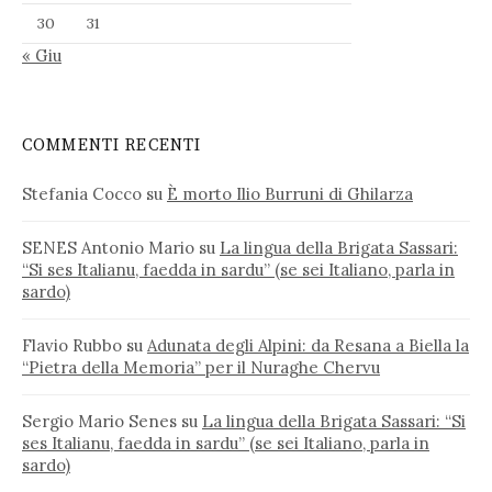
30
31
« Giu
COMMENTI RECENTI
Stefania Cocco
su
È morto Ilio Burruni di Ghilarza
SENES Antonio Mario
su
La lingua della Brigata Sassari:
“Si ses Italianu, faedda in sardu” (se sei Italiano, parla in
sardo)
Flavio Rubbo
su
Adunata degli Alpini: da Resana a Biella la
“Pietra della Memoria” per il Nuraghe Chervu
Sergio Mario Senes
su
La lingua della Brigata Sassari: “Si
ses Italianu, faedda in sardu” (se sei Italiano, parla in
sardo)