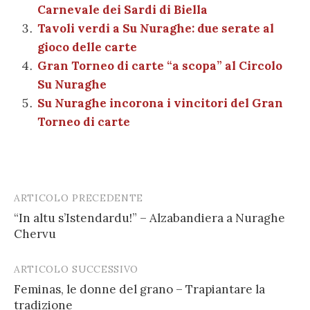
o
p
di
Carnevale dei Sardi di Biella
k
Tavoli verdi a Su Nuraghe: due serate al
gioco delle carte
Gran Torneo di carte “a scopa” al Circolo
Su Nuraghe
Su Nuraghe incorona i vincitori del Gran
Torneo di carte
ARTICOLO PRECEDENTE
Post
“In altu s’Istendardu!” – Alzabandiera a Nuraghe
navigation
Chervu
ARTICOLO SUCCESSIVO
Feminas, le donne del grano – Trapiantare la
tradizione