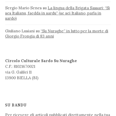
Sergio Mario Senes
su
La lingua della Brigata Sassari: “Si
ses Italianu, faedda in sardu” (se sei Italiano, parla in
sardo)
Giuliano Lusiani
su
“Su Nuraghe” in lutto per la morte di
Giorgio Frongia di 83 anni
Circolo Culturale Sardo Su Nuraghe
C.F.: 81021670021
via G. Galilei 11
13900 BIELLA (BI)
SU BANDU
Per ricevere gli articoli pubblicati direttamente nella tua