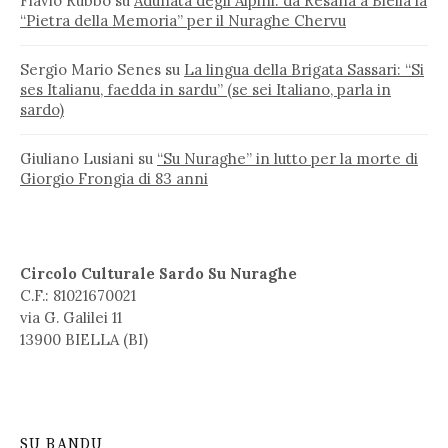
Flavio Rubbo
su
Adunata degli Alpini: da Resana a Biella la
“Pietra della Memoria” per il Nuraghe Chervu
Sergio Mario Senes
su
La lingua della Brigata Sassari: “Si
ses Italianu, faedda in sardu” (se sei Italiano, parla in
sardo)
Giuliano Lusiani
su
“Su Nuraghe” in lutto per la morte di
Giorgio Frongia di 83 anni
Circolo Culturale Sardo Su Nuraghe
C.F.: 81021670021
via G. Galilei 11
13900 BIELLA (BI)
SU BANDU