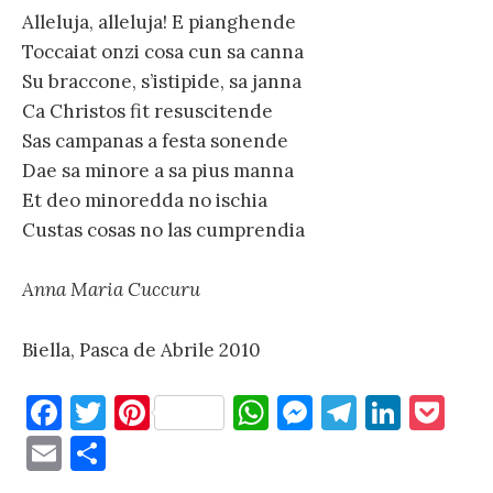
Alleluja, alleluja! E pianghende
Toccaiat onzi cosa cun sa canna
Su braccone, s’istipide, sa janna
Ca Christos fit resuscitende
Sas campanas a festa sonende
Dae sa minore a sa pius manna
Et deo minoredda no ischia
Custas cosas no las cumprendia
Anna Maria Cuccuru
Biella, Pasca de Abrile 2010
F
T
Pi
W
M
T
Li
P
a
w
nt
h
es
el
n
o
E
C
c
it
er
at
se
e
k
c
m
o