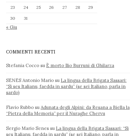
23
24
25
26
27
28
29
30
31
« Giu
COMMENTI RECENTI
Stefania Cocco
su
È morto Ilio Burruni di Ghilarza
SENES Antonio Mario
su
La lingua della Brigata Sassari:
“Si ses Italianu, faedda in sardu” (se sei Italiano, parla in
sardo)
Flavio Rubbo
su
Adunata degli Alpini: da Resana a Biella la
“Pietra della Memoria” per il Nuraghe Chervu
Sergio Mario Senes
su
La lingua della Brigata Sassari: “Si
ses Italianu, faedda in sardu” (se sei Italiano, parla in