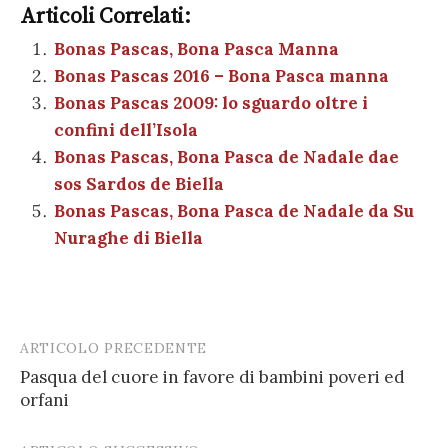
e
te
es
s
n
gr
e
k
Articoli Correlati:
ai
n
b
r
t
A
g
a
dI
et
Bonas Pascas, Bona Pasca Manna
l
di
Bonas Pascas 2016 – Bona Pasca manna
o
p
er
m
n
vi
Bonas Pascas 2009: lo sguardo oltre i
o
p
di
confini dell’Isola
k
Bonas Pascas, Bona Pasca de Nadale dae
sos Sardos de Biella
Bonas Pascas, Bona Pasca de Nadale da Su
Nuraghe di Biella
ARTICOLO PRECEDENTE
Post
Pasqua del cuore in favore di bambini poveri ed
navigation
orfani