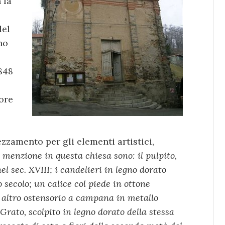
 la
del
no
848
ore
ezzamento per gli elementi artistici,
 menzione in questa chiesa sono: il pulpito,
l sec. XVIII; i candelieri in legno dorato
o secolo; un calice col piede in ottone
n altro ostensorio a campana in metallo
. Grato, scolpito in legno dorato della stessa