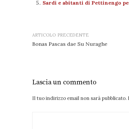
o
p
Sardi e abitanti di Pettinengo pe
k
ARTICOLO PRECEDENTE
Post
Bonas Pascas dae Su Nuraghe
navigation
Lascia un commento
Il tuo indirizzo email non sarà pubblicato.