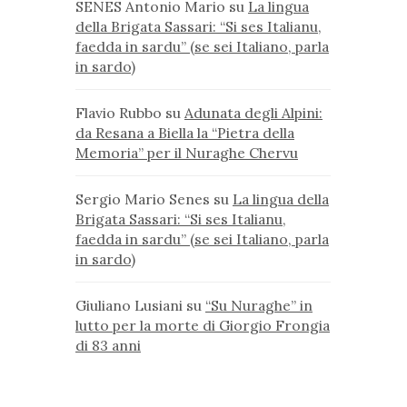
SENES Antonio Mario
su
La lingua
della Brigata Sassari: “Si ses Italianu,
faedda in sardu” (se sei Italiano, parla
in sardo)
Flavio Rubbo
su
Adunata degli Alpini:
da Resana a Biella la “Pietra della
Memoria” per il Nuraghe Chervu
Sergio Mario Senes
su
La lingua della
Brigata Sassari: “Si ses Italianu,
faedda in sardu” (se sei Italiano, parla
in sardo)
Giuliano Lusiani
su
“Su Nuraghe” in
lutto per la morte di Giorgio Frongia
di 83 anni