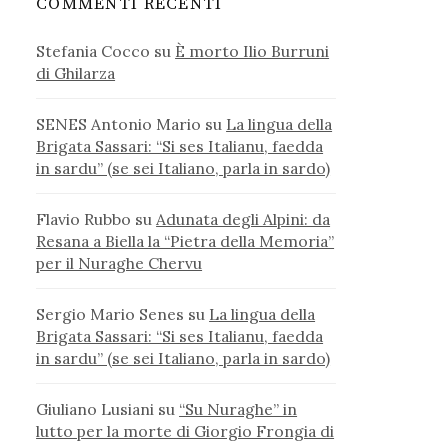
COMMENTI RECENTI
Stefania Cocco
su
È morto Ilio Burruni
di Ghilarza
SENES Antonio Mario
su
La lingua della
Brigata Sassari: “Si ses Italianu, faedda
in sardu” (se sei Italiano, parla in sardo)
Flavio Rubbo
su
Adunata degli Alpini: da
Resana a Biella la “Pietra della Memoria”
per il Nuraghe Chervu
Sergio Mario Senes
su
La lingua della
Brigata Sassari: “Si ses Italianu, faedda
in sardu” (se sei Italiano, parla in sardo)
Giuliano Lusiani
su
“Su Nuraghe” in
lutto per la morte di Giorgio Frongia di