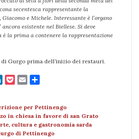
roccato di seta a fiori della seconda metà del
l’icona secentesca rappresentante la
 Giacomo e Michele. Interessante è l’organo
o” ancora esistente nel Biellese. Si deve
a è la prima a contenere la rappresentazione
di Gurgo prima dell’inizio dei restauri.
Li
P
E
C
n
o
m
o
k
c
ai
n
e
k
l
di
crizione per Pettinengo
zo in chiesa in favore di san Grato
dI
et
vi
arte, cultura e gastronomia sarda
n
di
Gurgo di Pettinengo