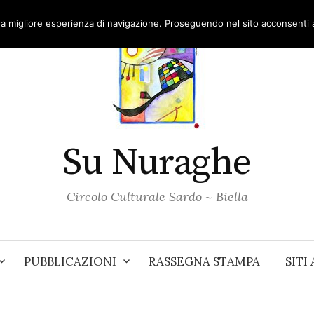
una migliore esperienza di navigazione. Proseguendo nel sito acconsenti al
Su Nuraghe
Circolo Culturale Sardo ~ Biella
PUBBLICAZIONI
RASSEGNA STAMPA
SITI