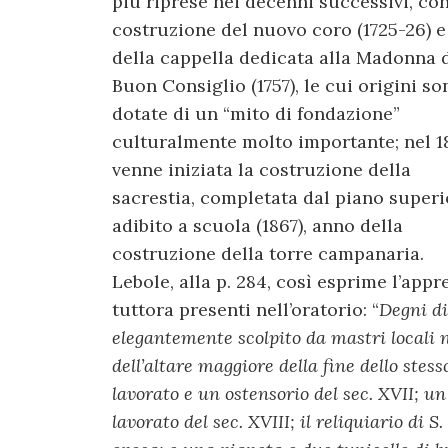
più riprese nei decenni successivi, con
costruzione del nuovo coro (1725-26) e
della cappella dedicata alla Madonna 
Buon Consiglio (1757), le cui origini so
dotate di un “mito di fondazione”
culturalmente molto importante; nel 1
venne iniziata la costruzione della
sacrestia, completata dal piano superi
adibito a scuola (1867), anno della
costruzione della torre campanaria.
Lebole, alla p. 284, così esprime l’appr
tuttora presenti nell’oratorio: “
Degni di
elegantemente scolpito da mastri locali ne
dell’altare maggiore della fine dello stess
lavorato e un ostensorio del sec. XVII; u
lavorato del sec. XVIII; il reliquiario di S