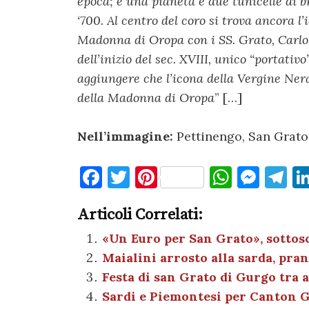
epoca; e una pianeta e due tunicelle di b
‘700. Al centro del coro si trova ancora 
Madonna di Oropa con i SS. Grato, Carlo,
dell’inizio del sec. XVIII, unico “portativ
aggiungere che l’icona della Vergine Ner
della Madonna di Oropa
” […]
Nell’immagine:
Pettinengo, San Grato 
F
T
Pi
W
M
T
a
w
nt
h
es
el
Articoli Correlati:
c
it
er
at
se
e
e
te
es
s
n
gr
«Un Euro per San Grato», sottos
Maialini arrosto alla sarda, pran
b
r
t
A
g
a
Festa di san Grato di Gurgo tra 
o
p
er
m
Sardi e Piemontesi per Canton 