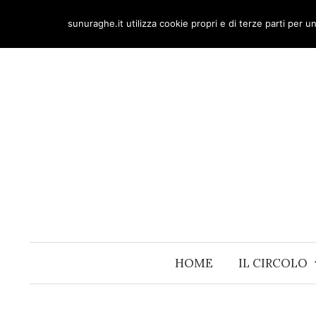
Skip
sunuraghe.it utilizza cookie propri e di terze parti per 
to
content
HOME
IL CIRCOLO