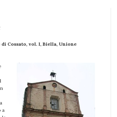
o
 di Cossato, vol. I, Biella, Unione
e
l
un
la
o a