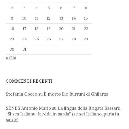
2
3
4
5
6
7
8
9
10
11
12
13
14
15
16
17
18
19
20
21
22
23
24
25
26
27
28
29
30
31
« Giu
COMMENTI RECENTI
Stefania Cocco
su
È morto Ilio Burruni di Ghilarza
SENES Antonio Mario
su
La lingua della Brigata Sassari:
“Si ses Italianu, faedda in sardu” (se sei Italiano, parla in
sardo)