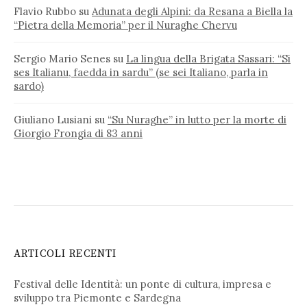
Flavio Rubbo
su
Adunata degli Alpini: da Resana a Biella la
“Pietra della Memoria” per il Nuraghe Chervu
Sergio Mario Senes
su
La lingua della Brigata Sassari: “Si
ses Italianu, faedda in sardu” (se sei Italiano, parla in
sardo)
Giuliano Lusiani
su
“Su Nuraghe” in lutto per la morte di
Giorgio Frongia di 83 anni
ARTICOLI RECENTI
Festival delle Identità: un ponte di cultura, impresa e
sviluppo tra Piemonte e Sardegna