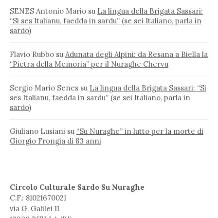
SENES Antonio Mario
su
La lingua della Brigata Sassari:
“Si ses Italianu, faedda in sardu” (se sei Italiano, parla in
sardo)
Flavio Rubbo
su
Adunata degli Alpini: da Resana a Biella la
“Pietra della Memoria” per il Nuraghe Chervu
Sergio Mario Senes
su
La lingua della Brigata Sassari: “Si
ses Italianu, faedda in sardu” (se sei Italiano, parla in
sardo)
Giuliano Lusiani
su
“Su Nuraghe” in lutto per la morte di
Giorgio Frongia di 83 anni
Circolo Culturale Sardo Su Nuraghe
C.F.: 81021670021
via G. Galilei 11