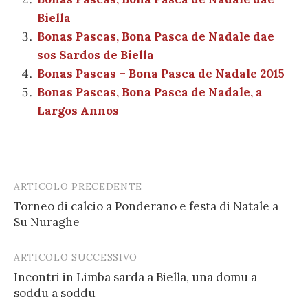
o
p
er
m
n
vi
Biella
o
p
di
Bonas Pascas, Bona Pasca de Nadale dae
k
sos Sardos de Biella
Bonas Pascas – Bona Pasca de Nadale 2015
Bonas Pascas, Bona Pasca de Nadale, a
Largos Annos
ARTICOLO PRECEDENTE
Post
Torneo di calcio a Ponderano e festa di Natale a
navigation
Su Nuraghe
ARTICOLO SUCCESSIVO
Incontri in Limba sarda a Biella, una domu a
soddu a soddu