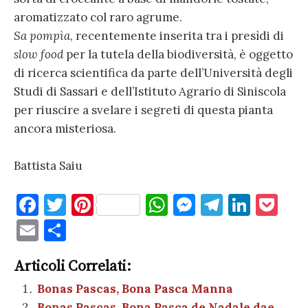
aromatizzato col raro agrume.
Sa pompìa
, recentemente inserita tra i presìdi di
slow food
per la tutela della biodiversità, è oggetto
di ricerca scientifica da parte dell’Università degli
Studi di Sassari e dell’Istituto Agrario di Siniscola
per riuscire a svelare i segreti di questa pianta
ancora misteriosa.
Battista Saiu
F
T
Pi
W
M
T
Li
P
a
w
nt
h
es
el
n
o
E
C
c
it
er
at
se
e
k
c
m
o
e
te
es
s
n
gr
e
k
Articoli Correlati:
ai
n
b
r
t
A
g
a
dI
et
Bonas Pascas, Bona Pasca Manna
l
di
Bonas Pascas, Bona Pasca de Nadale dae