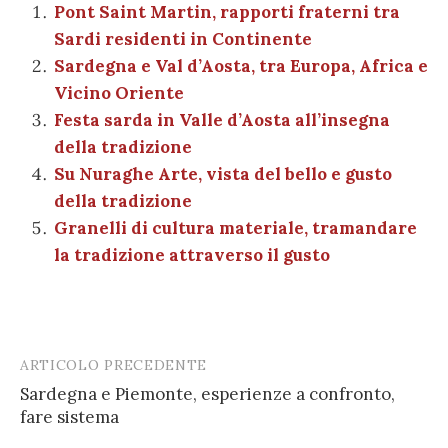
b
r
t
A
g
a
dI
et
Pont Saint Martin, rapporti fraterni tra
l
di
Sardi residenti in Continente
o
p
er
m
n
vi
Sardegna e Val d’Aosta, tra Europa, Africa e
o
p
di
Vicino Oriente
k
Festa sarda in Valle d’Aosta all’insegna
della tradizione
Su Nuraghe Arte, vista del bello e gusto
della tradizione
Granelli di cultura materiale, tramandare
la tradizione attraverso il gusto
ARTICOLO PRECEDENTE
Post
Sardegna e Piemonte, esperienze a confronto,
navigation
fare sistema