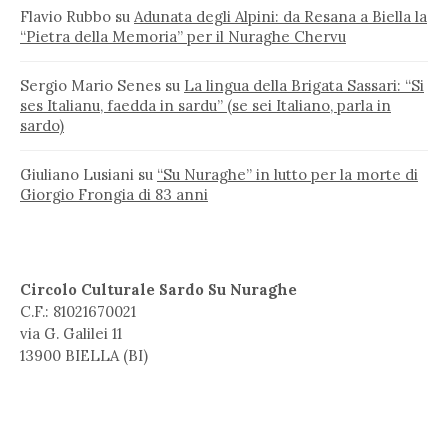
Flavio Rubbo
su
Adunata degli Alpini: da Resana a Biella la
“Pietra della Memoria” per il Nuraghe Chervu
Sergio Mario Senes
su
La lingua della Brigata Sassari: “Si
ses Italianu, faedda in sardu” (se sei Italiano, parla in
sardo)
Giuliano Lusiani
su
“Su Nuraghe” in lutto per la morte di
Giorgio Frongia di 83 anni
Circolo Culturale Sardo Su Nuraghe
C.F.: 81021670021
via G. Galilei 11
13900 BIELLA (BI)