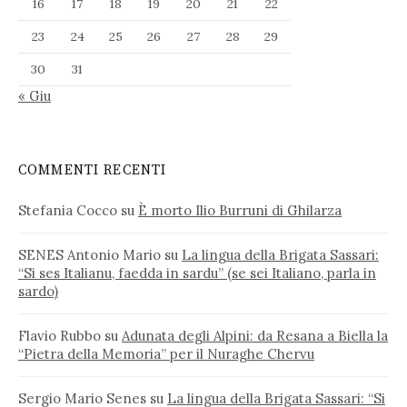
16
17
18
19
20
21
22
23
24
25
26
27
28
29
30
31
« Giu
COMMENTI RECENTI
Stefania Cocco
su
È morto Ilio Burruni di Ghilarza
SENES Antonio Mario
su
La lingua della Brigata Sassari:
“Si ses Italianu, faedda in sardu” (se sei Italiano, parla in
sardo)
Flavio Rubbo
su
Adunata degli Alpini: da Resana a Biella la
“Pietra della Memoria” per il Nuraghe Chervu
Sergio Mario Senes
su
La lingua della Brigata Sassari: “Si