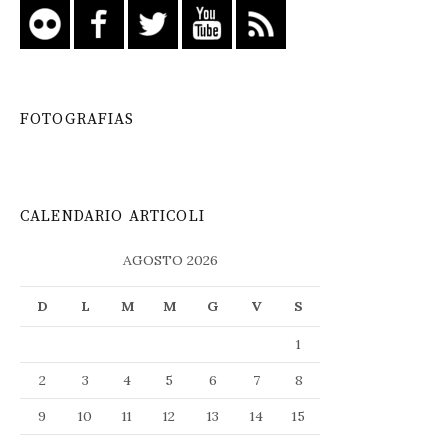
FOTOGRAFIAS
CALENDARIO ARTICOLI
AGOSTO 2026
D
L
M
M
G
V
S
1
2
3
4
5
6
7
8
9
10
11
12
13
14
15