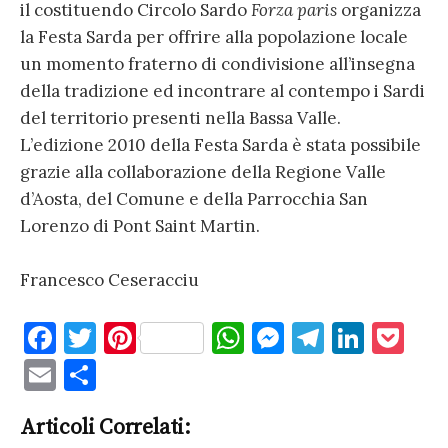
il costituendo Circolo Sardo
Forza paris
organizza
la Festa Sarda per offrire alla popolazione locale
un momento fraterno di condivisione all’insegna
della tradizione ed incontrare al contempo i Sardi
del territorio presenti nella Bassa Valle.
L’edizione 2010 della Festa Sarda è stata possibile
grazie alla collaborazione della Regione Valle
d’Aosta, del Comune e della Parrocchia San
Lorenzo di Pont Saint Martin.
Francesco Ceseracciu
F
T
Pi
W
M
T
Li
P
a
w
nt
h
es
el
n
o
E
C
c
it
er
at
se
e
k
c
m
o
e
te
es
s
n
gr
e
k
Articoli Correlati:
ai
n