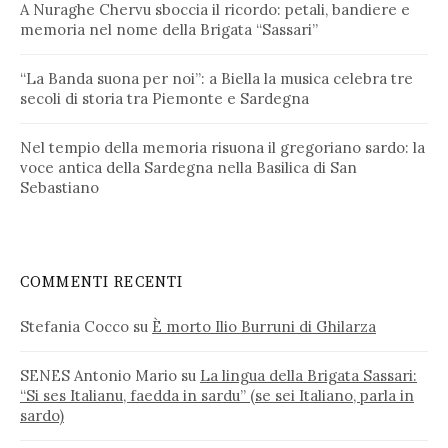
A Nuraghe Chervu sboccia il ricordo: petali, bandiere e
memoria nel nome della Brigata “Sassari”
“La Banda suona per noi”: a Biella la musica celebra tre
secoli di storia tra Piemonte e Sardegna
Nel tempio della memoria risuona il gregoriano sardo: la
voce antica della Sardegna nella Basilica di San
Sebastiano
COMMENTI RECENTI
Stefania Cocco
su
È morto Ilio Burruni di Ghilarza
SENES Antonio Mario
su
La lingua della Brigata Sassari:
“Si ses Italianu, faedda in sardu” (se sei Italiano, parla in
sardo)