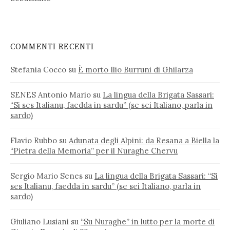
COMMENTI RECENTI
Stefania Cocco
su
È morto Ilio Burruni di Ghilarza
SENES Antonio Mario
su
La lingua della Brigata Sassari:
“Si ses Italianu, faedda in sardu” (se sei Italiano, parla in
sardo)
Flavio Rubbo
su
Adunata degli Alpini: da Resana a Biella la
“Pietra della Memoria” per il Nuraghe Chervu
Sergio Mario Senes
su
La lingua della Brigata Sassari: “Si
ses Italianu, faedda in sardu” (se sei Italiano, parla in
sardo)
Giuliano Lusiani
su
“Su Nuraghe” in lutto per la morte di