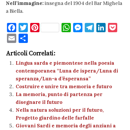
Nell’immagine:
insegna del 1904 del Bar Mighela
a Biella.
F
T
Pi
W
M
T
Li
P
a
w
nt
h
es
el
n
o
E
C
c
it
er
at
se
e
k
c
m
o
e
te
es
s
n
gr
e
k
Articoli Correlati:
ai
n
b
r
t
A
g
a
dI
et
Lingua sarda e piemontese nella poesia
l
di
contemporanea “Luna de ispera/Luna di
o
p
er
m
n
vi
speranza/Lun-a d’ësperansa”
o
p
di
Costruire e unire tra memoria e futuro
k
La memoria, punto di partenza per
disegnare il futuro
Nella natura soluzioni per il futuro,
Progetto giardino delle farfalle
Giovani Sardi e memoria degli anziani a