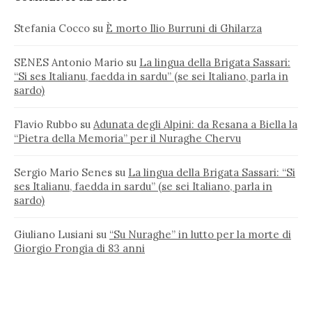
Stefania Cocco
su
È morto Ilio Burruni di Ghilarza
SENES Antonio Mario
su
La lingua della Brigata Sassari:
“Si ses Italianu, faedda in sardu” (se sei Italiano, parla in
sardo)
Flavio Rubbo
su
Adunata degli Alpini: da Resana a Biella la
“Pietra della Memoria” per il Nuraghe Chervu
Sergio Mario Senes
su
La lingua della Brigata Sassari: “Si
ses Italianu, faedda in sardu” (se sei Italiano, parla in
sardo)
Giuliano Lusiani
su
“Su Nuraghe” in lutto per la morte di
Giorgio Frongia di 83 anni