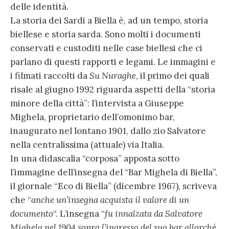
delle identità.
La storia dei Sardi a Biella è, ad un tempo, storia
biellese e storia sarda. Sono molti i documenti
conservati e custoditi nelle case biellesi che ci
parlano di questi rapporti e legami. Le immagini e
i filmati raccolti da
Su Nuraghe
, il primo dei quali
risale al giugno 1992 riguarda aspetti della “storia
minore della città”: l’intervista a Giuseppe
Mighela, proprietario dell’omonimo bar,
inaugurato nel lontano 1901, dallo zio Salvatore
nella centralissima (attuale) via Italia.
In una didascalia “corposa” apposta sotto
l’immagine dell’insegna del “Bar Mighela di Biella”,
il giornale “Eco di Biella” (dicembre 1967), scriveva
che “
anche un’insegna acquista il valore di un
documento
“. L’insegna “
fu innalzata da Salvatore
Mighela nel 1904 sopra l’ingresso del suo bar allorché