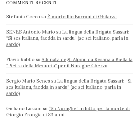
COMMENTI RECENTI
Stefania Cocco
su
È morto Ilio Burruni di Ghilarza
SENES Antonio Mario
su
La lingua della Brigata Sassari:
“Si ses Italianu, faedda in sardu” (se sei Italiano, parla in
sardo)
Flavio Rubbo
su
Adunata degli Alpini: da Resana a Biella la
“Pietra della Memoria” per il Nuraghe Chervu
Sergio Mario Senes
su
La lingua della Brigata Sassari: “Si
ses Italianu, faedda in sardu” (se sei Italiano, parla in
sardo)
Giuliano Lusiani
su
“Su Nuraghe” in lutto per la morte di
Giorgio Frongia di 83 anni