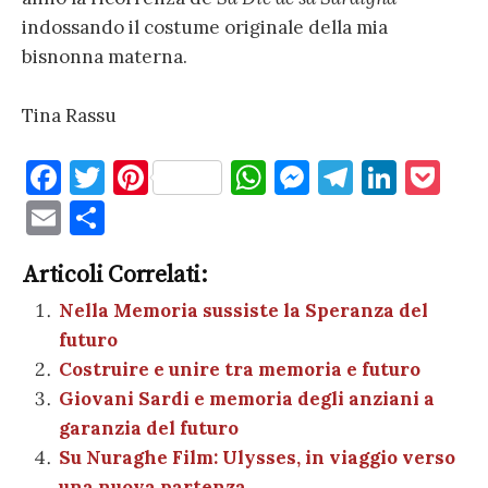
indossando il costume originale della mia
bisnonna materna.
Tina Rassu
F
T
Pi
W
M
T
Li
P
a
w
nt
h
es
el
n
o
E
C
c
it
er
at
se
e
k
c
m
o
e
te
es
s
n
gr
e
k
Articoli Correlati:
ai
n
b
r
t
A
g
a
dI
et
Nella Memoria sussiste la Speranza del
l
di
futuro
o
p
er
m
n
vi
Costruire e unire tra memoria e futuro
o
p
di
Giovani Sardi e memoria degli anziani a
k
garanzia del futuro
Su Nuraghe Film: Ulysses, in viaggio verso
una nuova partenza