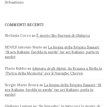
Sebastiano
COMMENTI RECENTI
Stefania Cocco
su
È morto Ilio Burruni di Ghilarza
SENES Antonio Mario
su
La lingua della Brigata Sassari:
“Si ses Italianu, faedda in sardu” (se sei Italiano, parla in
sardo)
Flavio Rubbo
su
Adunata degli Alpini: da Resana a Biella la
“Pietra della Memoria” per il Nuraghe Chervu
Sergio Mario Senes
su
La lingua della Brigata Sassari: “Si
ses Italianu, faedda in sardu” (se sei Italiano, parla in
sardo)
Giuliano Lusiani
su
“Su Nuraghe” in lutto per la morte di