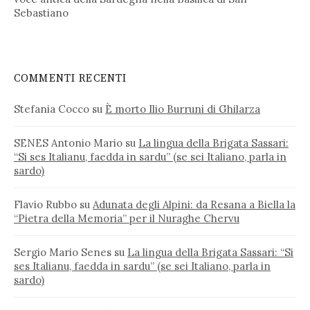
Sebastiano
COMMENTI RECENTI
Stefania Cocco
su
È morto Ilio Burruni di Ghilarza
SENES Antonio Mario
su
La lingua della Brigata Sassari:
“Si ses Italianu, faedda in sardu” (se sei Italiano, parla in
sardo)
Flavio Rubbo
su
Adunata degli Alpini: da Resana a Biella la
“Pietra della Memoria” per il Nuraghe Chervu
Sergio Mario Senes
su
La lingua della Brigata Sassari: “Si
ses Italianu, faedda in sardu” (se sei Italiano, parla in
sardo)