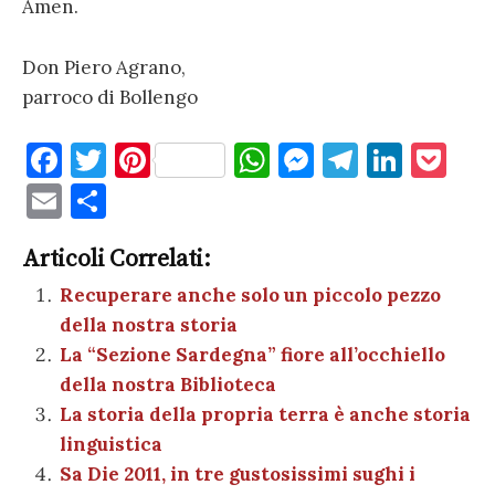
Amen.
Don Piero Agrano,
parroco di Bollengo
F
T
Pi
W
M
T
Li
P
a
w
nt
h
es
el
n
o
E
C
c
it
er
at
se
e
k
c
m
o
e
te
es
s
n
gr
e
k
Articoli Correlati:
ai
n
b
r
t
A
g
a
dI
et
Recuperare anche solo un piccolo pezzo
l
di
della nostra storia
o
p
er
m
n
vi
La “Sezione Sardegna” fiore all’occhiello
o
p
di
della nostra Biblioteca
k
La storia della propria terra è anche storia
linguistica
Sa Die 2011, in tre gustosissimi sughi i