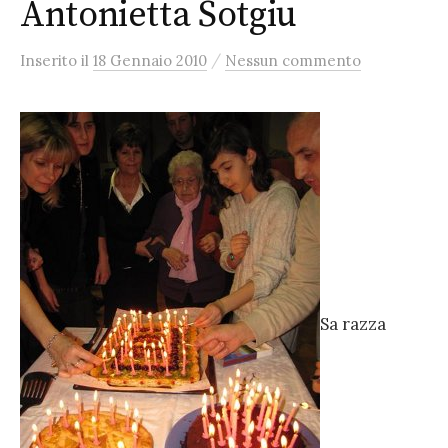
Antonietta Sotgiu
/
Inserito
il
18 Gennaio 2010
Nessun commento
Sa razza