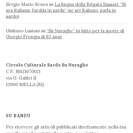
Sergio Mario Senes
su
La lingua della Brigata Sassari: “Si
ses Italianu, faedda in sardu” (se sei Italiano, parla in
sardo)
Giuliano Lusiani
su
“Su Nuraghe” in lutto per la morte di
Giorgio Frongia di 83 anni
Circolo Culturale Sardo Su Nuraghe
C.F.: 81021670021
via G. Galilei 11
13900 BIELLA (BI)
SU BANDU
Per ricevere gli articoli pubblicati direttamente nella tua