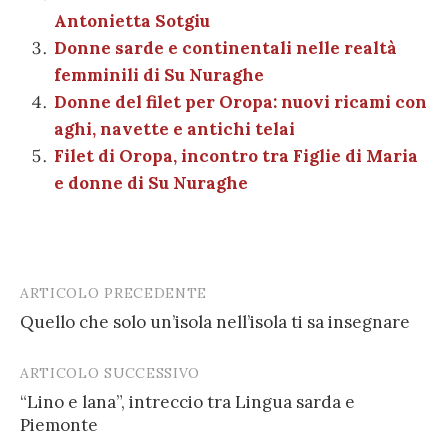
o
p
di
Antonietta Sotgiu
k
Donne sarde e continentali nelle realtà
femminili di Su Nuraghe
Donne del filet per Oropa: nuovi ricami con
aghi, navette e antichi telai
Filet di Oropa, incontro tra Figlie di Maria
e donne di Su Nuraghe
ARTICOLO PRECEDENTE
Post
Quello che solo un’isola nell’isola ti sa insegnare
navigation
ARTICOLO SUCCESSIVO
“Lino e lana”, intreccio tra Lingua sarda e
Piemonte