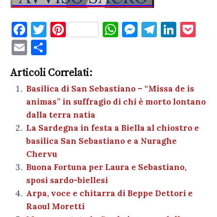
F
T
Pi
W
M
T
Li
P
a
w
nt
h
es
el
n
o
E
C
c
it
er
at
se
e
k
c
m
o
e
te
es
s
n
gr
e
k
Articoli Correlati:
ai
n
b
r
t
A
g
a
dI
et
Basilica di San Sebastiano – “Missa de is
l
di
animas” in suffragio di chi è morto lontano
o
p
er
m
n
vi
dalla terra natia
o
p
di
La Sardegna in festa a Biella al chiostro e
k
basilica San Sebastiano e a Nuraghe
Chervu
Buona Fortuna per Laura e Sebastiano,
sposi sardo-biellesi
Arpa, voce e chitarra di Beppe Dettori e
Raoul Moretti