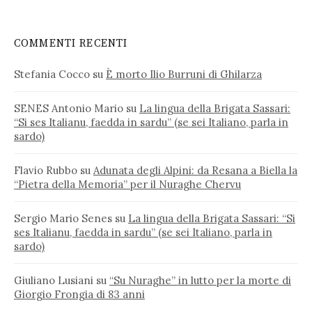
COMMENTI RECENTI
Stefania Cocco
su
È morto Ilio Burruni di Ghilarza
SENES Antonio Mario
su
La lingua della Brigata Sassari:
“Si ses Italianu, faedda in sardu” (se sei Italiano, parla in
sardo)
Flavio Rubbo
su
Adunata degli Alpini: da Resana a Biella la
“Pietra della Memoria” per il Nuraghe Chervu
Sergio Mario Senes
su
La lingua della Brigata Sassari: “Si
ses Italianu, faedda in sardu” (se sei Italiano, parla in
sardo)
Giuliano Lusiani
su
“Su Nuraghe” in lutto per la morte di
Giorgio Frongia di 83 anni