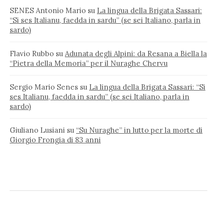
SENES Antonio Mario
su
La lingua della Brigata Sassari:
“Si ses Italianu, faedda in sardu” (se sei Italiano, parla in
sardo)
Flavio Rubbo
su
Adunata degli Alpini: da Resana a Biella la
“Pietra della Memoria” per il Nuraghe Chervu
Sergio Mario Senes
su
La lingua della Brigata Sassari: “Si
ses Italianu, faedda in sardu” (se sei Italiano, parla in
sardo)
Giuliano Lusiani
su
“Su Nuraghe” in lutto per la morte di
Giorgio Frongia di 83 anni