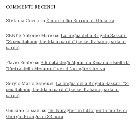
COMMENTI RECENTI
Stefania Cocco
su
È morto Ilio Burruni di Ghilarza
SENES Antonio Mario
su
La lingua della Brigata Sassari:
“Si ses Italianu, faedda in sardu” (se sei Italiano, parla in
sardo)
Flavio Rubbo
su
Adunata degli Alpini: da Resana a Biella la
“Pietra della Memoria” per il Nuraghe Chervu
Sergio Mario Senes
su
La lingua della Brigata Sassari: “Si
ses Italianu, faedda in sardu” (se sei Italiano, parla in
sardo)
Giuliano Lusiani
su
“Su Nuraghe” in lutto per la morte di
Giorgio Frongia di 83 anni