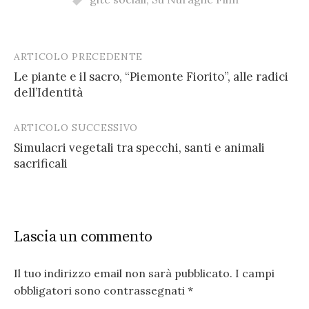
ARTICOLO PRECEDENTE
Post
Le piante e il sacro, “Piemonte Fiorito”, alle radici
navigation
dell’Identità
ARTICOLO SUCCESSIVO
Simulacri vegetali tra specchi, santi e animali
sacrificali
Lascia un commento
Il tuo indirizzo email non sarà pubblicato.
I campi
obbligatori sono contrassegnati
*