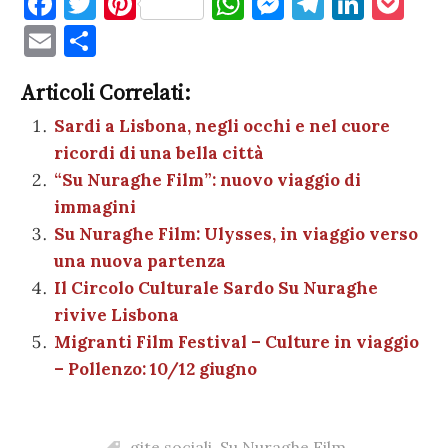
F
T
Pi
W
M
T
Li
P
a
w
nt
h
es
el
n
o
E
C
c
it
er
at
se
e
k
c
m
o
e
te
es
s
n
gr
e
k
Articoli Correlati:
ai
n
b
r
t
A
g
a
dI
et
Sardi a Lisbona, negli occhi e nel cuore
l
di
ricordi di una bella città
o
p
er
m
n
vi
“Su Nuraghe Film”: nuovo viaggio di
o
p
di
immagini
k
Su Nuraghe Film: Ulysses, in viaggio verso
una nuova partenza
Il Circolo Culturale Sardo Su Nuraghe
rivive Lisbona
Migranti Film Festival – Culture in viaggio
– Pollenzo: 10/12 giugno
gite sociali
,
Su Nuraghe Film