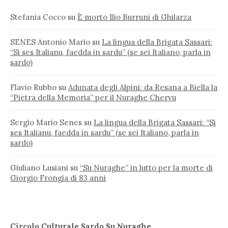
Stefania Cocco
su
È morto Ilio Burruni di Ghilarza
SENES Antonio Mario
su
La lingua della Brigata Sassari:
“Si ses Italianu, faedda in sardu” (se sei Italiano, parla in
sardo)
Flavio Rubbo
su
Adunata degli Alpini: da Resana a Biella la
“Pietra della Memoria” per il Nuraghe Chervu
Sergio Mario Senes
su
La lingua della Brigata Sassari: “Si
ses Italianu, faedda in sardu” (se sei Italiano, parla in
sardo)
Giuliano Lusiani
su
“Su Nuraghe” in lutto per la morte di
Giorgio Frongia di 83 anni
Circolo Culturale Sardo Su Nuraghe