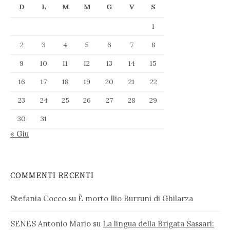
D
L
M
M
G
V
S
1
2
3
4
5
6
7
8
9
10
11
12
13
14
15
16
17
18
19
20
21
22
23
24
25
26
27
28
29
30
31
« Giu
COMMENTI RECENTI
Stefania Cocco
su
È morto Ilio Burruni di Ghilarza
SENES Antonio Mario
su
La lingua della Brigata Sassari: