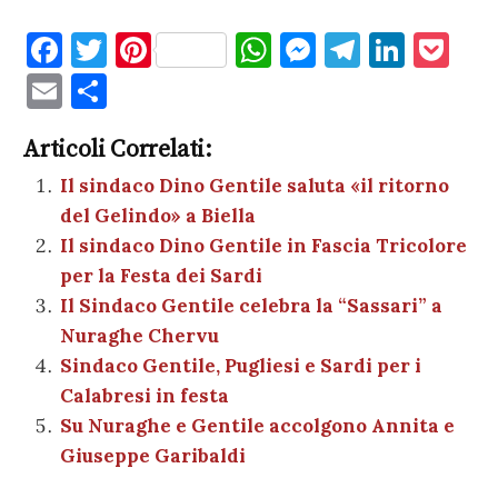
F
T
Pi
W
M
T
Li
P
a
w
nt
h
es
el
n
o
E
C
c
it
er
at
se
e
k
c
m
o
e
te
es
s
n
gr
e
k
Articoli Correlati:
ai
n
b
r
t
A
g
a
dI
et
Il sindaco Dino Gentile saluta «il ritorno
l
di
del Gelindo» a Biella
o
p
er
m
n
vi
Il sindaco Dino Gentile in Fascia Tricolore
o
p
di
per la Festa dei Sardi
k
Il Sindaco Gentile celebra la “Sassari” a
Nuraghe Chervu
Sindaco Gentile, Pugliesi e Sardi per i
Calabresi in festa
Su Nuraghe e Gentile accolgono Annita e
Giuseppe Garibaldi