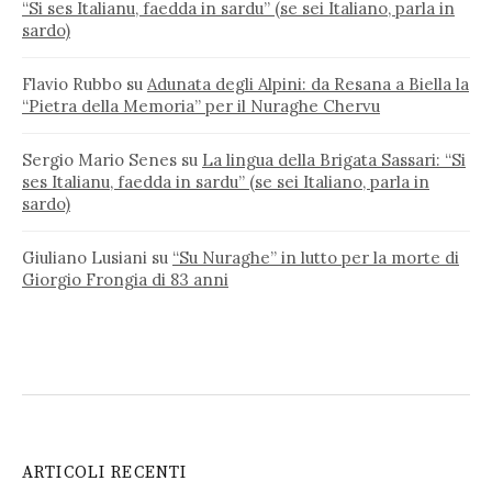
“Si ses Italianu, faedda in sardu” (se sei Italiano, parla in
sardo)
Flavio Rubbo
su
Adunata degli Alpini: da Resana a Biella la
“Pietra della Memoria” per il Nuraghe Chervu
Sergio Mario Senes
su
La lingua della Brigata Sassari: “Si
ses Italianu, faedda in sardu” (se sei Italiano, parla in
sardo)
Giuliano Lusiani
su
“Su Nuraghe” in lutto per la morte di
Giorgio Frongia di 83 anni
ARTICOLI RECENTI