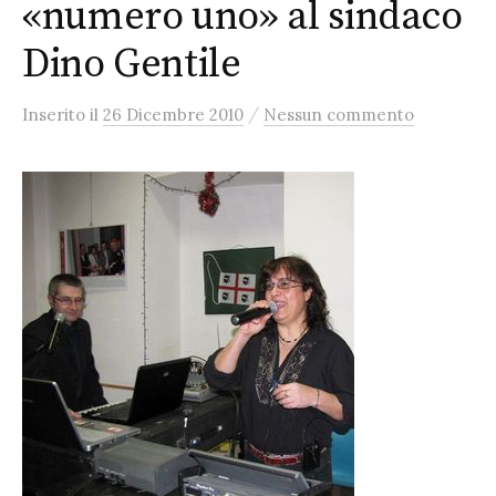
«numero uno» al sindaco
Dino Gentile
/
Inserito
il
26 Dicembre 2010
Nessun commento